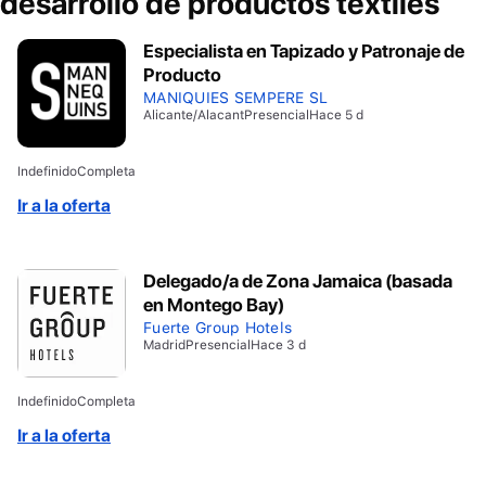
desarrollo de productos textiles
Especialista en Tapizado y Patronaje de
Producto
MANIQUIES SEMPERE SL
Alicante/Alacant
Presencial
Hace 5 d
Indefinido
Completa
Ir a la oferta
Delegado/a de Zona Jamaica (basada
en Montego Bay)
Fuerte Group Hotels
Madrid
Presencial
Hace 3 d
Indefinido
Completa
Ir a la oferta