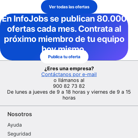
Ver todas las ofertas
En InfoJobs
se publican 80.000
ofertas cada mes
. Contrata al
próximo miembro de tu equipo
hoy mismo.
Publica tu oferta
¿Eres una empresa?
Contáctanos por e-mail
o llámanos al
900 82 73 82
De lunes a jueves de 9 a 18 horas y viernes de 9 a 15
horas
Nosotros
Ayuda
Seguridad