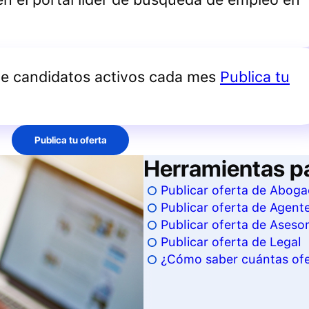
de candidatos activos cada mes
Publica tu
Publica tu oferta
Herramientas p
Publicar oferta de Abog
Publicar oferta de Agente
Publicar oferta de Asesor
Publicar oferta de Legal
¿Cómo saber cuántas ofe