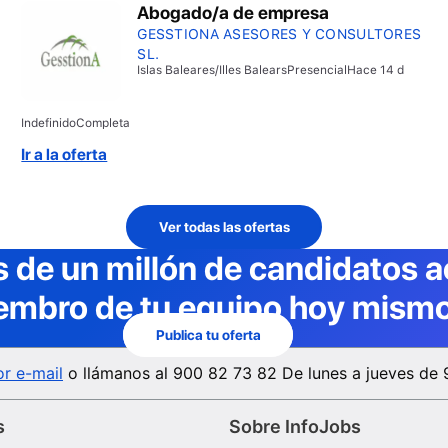
Abogado/a de empresa
GESSTIONA ASESORES Y CONSULTORES
SL.
Islas Baleares/Illes Balears
Presencial
Hace 14 d
Indefinido
Completa
Ir a la oferta
Ver todas las ofertas
 de un millón de candidatos a
embro de tu equipo hoy mismo
Publica tu oferta
r e-mail
o llámanos al
900 82 73 82
De lunes a jueves de 
s
Sobre InfoJobs