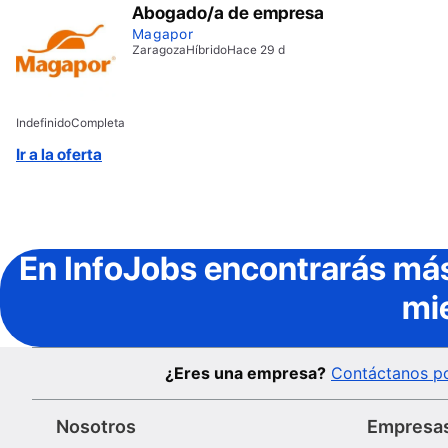
Abogado/a de empresa
Magapor
Zaragoza
Híbrido
Hace 29 d
Indefinido
Completa
Ir a la oferta
En InfoJobs
encontrarás más
mi
¿Eres una empresa?
Contáctanos po
Nosotros
Empresa