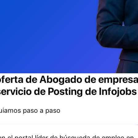
oferta de
Abogado de empres
ervicio de Posting de Infojobs
 guiamos paso a paso
 en el portal líder de búsqueda de empleo en