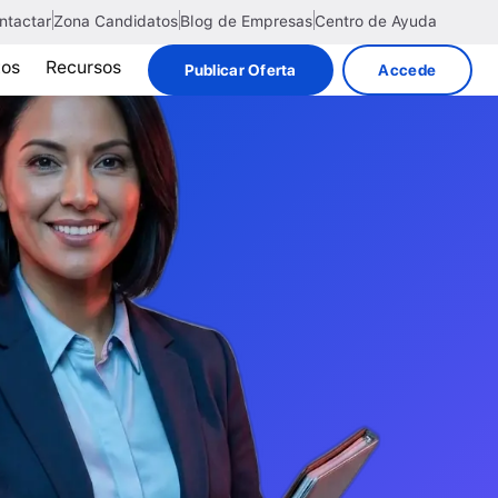
ntactar
Zona Candidatos
Blog de Empresas
Centro de Ayuda
tos
Recursos
Publicar Oferta
Accede