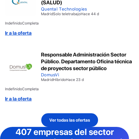
(SALUD)
Quental Technologies
Madrid
Solo teletrabajo
Hace 44 d
Indefinido
Completa
Ir a la oferta
Responsable Administración Sector
Público. Departamento Oficina técnica
de proyectos sector público
DomusVi
Madrid
Híbrido
Hace 23 d
Indefinido
Completa
Ir a la oferta
Ver todas las ofertas
407 empresas del sector