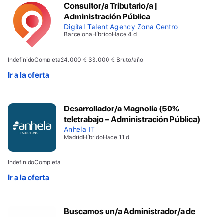
Consultor/a Tributario/a |
Administración Pública
Digital Talent Agency Zona Centro
Barcelona
Híbrido
Hace 4 d
Indefinido
Completa
24.000 € 33.000 € Bruto/año
Ir a la oferta
Desarrollador/a Magnolia (50%
teletrabajo – Administración Pública)
Anhela IT
Madrid
Híbrido
Hace 11 d
Indefinido
Completa
Ir a la oferta
Buscamos un/a Administrador/a de