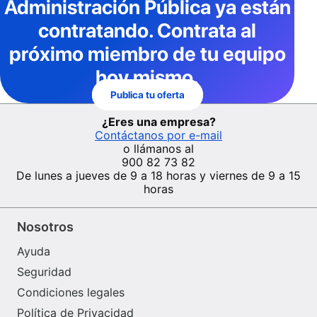
Administración Pública
ya están
contratando. Contrata al
próximo miembro de tu equipo
hoy mismo.
Publica tu oferta
¿Eres una empresa?
Contáctanos por e-mail
o llámanos al
900 82 73 82
De lunes a jueves de 9 a 18 horas y viernes de 9 a 15
horas
Nosotros
Ayuda
Seguridad
Condiciones legales
Política de Privacidad