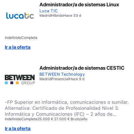
Administrador/a de sistemas Linux
Luca TIC
Madrid
Híbrido
Hace 33 d
Indefinido
Completa
Ir a la oferta
Administrador/a de sistemas CESTIC
BETWEEN Technology
Madrid
Presencial
Hace 9 d
-FP Superior en informática, comunicaciones o sumilar.
Alternativa: Certificado de Profesionalidad Nivel 3.
Informática y Comunicaciones (IFC) – 2 años de
Indefinido
Completa
25.000 € 27.000 € Bruto/año
Experiencia en soporte y administración de sistemas
informáticos – 1 año de experiencia en gestión de
Ir a la oferta
vulnerabilidades y administración de seguridad