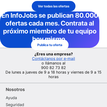
Ver todas las ofertas
En InfoJobs
se publican 80.000
ofertas cada mes
. Contrata al
próximo miembro de tu equipo
hoy mismo.
Publica tu oferta
¿Eres una empresa?
Contáctanos por e-mail
o llámanos al
900 82 73 82
De lunes a jueves de 9 a 18 horas y viernes de 9 a 15
horas
Nosotros
Ayuda
Seguridad