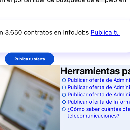
an 3.650 contratos en InfoJobs
Publica tu
Publica tu oferta
Herramientas p
Publicar oferta de Admin
Publicar oferta de Admin
Publicar oferta de Admin
Publicar oferta de Infor
¿Cómo saber cuántas ofer
telecomunicaciones?