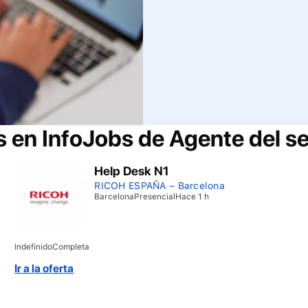
s en InfoJobs de
Agente del se
Help Desk N1
RICOH ESPAÑA – Barcelona
Barcelona
Presencial
Hace 1 h
Indefinido
Completa
Ir a la oferta