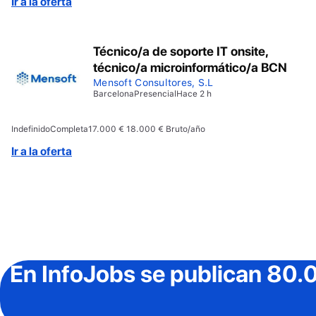
Ir a la oferta
trabajar en equipo.
Técnico/a de soporte IT onsite,
técnico/a microinformático/a BCN
Mensoft Consultores, S.L
Barcelona
Presencial
Hace 2 h
Indefinido
Completa
17.000 € 18.000 € Bruto/año
Ir a la oferta
En InfoJobs
se publican 80.