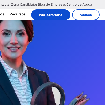
ntactar
Zona Candidatos
Blog de Empresas
Centro de Ayuda
tos
Recursos
Publicar Oferta
Accede