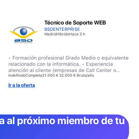
Técnico de Soporte WEB
BSDENTERPRISE
Madrid
Híbrido
Hace 3 h
• Formación profesional Grado Medio o equivalente
relacionado con la informática. • Experiencia
atención al cliente (empresas de Call Center o
Indefinido
Completa
21.000 € 22.000 € Bruto/año
similar). • Experiencia en uso herramientas de
ticketing. • Manejo y desenvoltura con ordenadores
Ir a la oferta
(sistema operativo, componentes informáticos,
instalación/desinstalación, etc.) • Mínimo 5 años de
experiencia en resolución de incidencias técnicas. •
Excelente capacidad de comunicación
ta al próximo miembro de tu