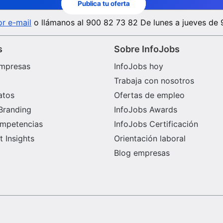
Publica tu oferta
r e-mail
o llámanos al
900 82 73 82
De lunes a jueves de 
s
Sobre InfoJobs
mpresas
InfoJobs hoy
Trabaja con nosotros
atos
Ofertas de empleo
Branding
InfoJobs Awards
ompetencias
InfoJobs Certificación
 Insights
Orientación laboral
Blog empresas