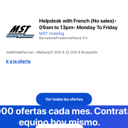
Helpdesk with French (No sales)-
09am to 13pm- Monday To Friday
MST Holding
Barcelona
Presencial
Hace 3 h
Indefinido
Parcial – Mañana
21.000 € 22.000 € Bruto/año
Ir a la oferta
Ver todas las ofertas
000 ofertas cada mes
. Contra
equipo hoy mismo.