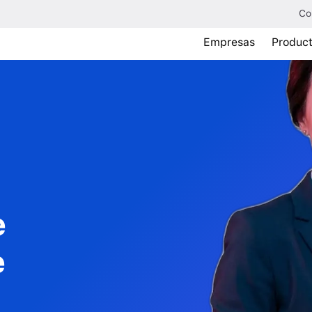
Co
Empresas
Produc
e
e