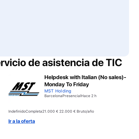
rvicio de asistencia de TIC
Helpdesk with Italian (No sales)-
Monday To Friday
MST Holding
Barcelona
Presencial
Hace 2 h
Indefinido
Completa
21.000 € 22.000 € Bruto/año
Ir a la oferta