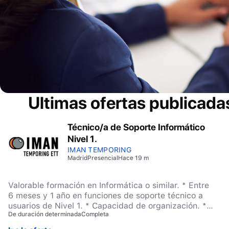
Ultimas ofertas publicada
Técnico/a de Soporte Informático
Nivel 1.
IMAN TEMPORING
Madrid
Presencial
Hace 19 m
Valorable formación en Informática o similar. * Entre
6 meses y 1 año en funciones de soporte técnico a
usuarios de Nivel 1. * Capacidad de organización. *
De duración determinada
Completa
Orientación al cliente y buenas habilidades de
comunicación. * Proactividad y capacidad para