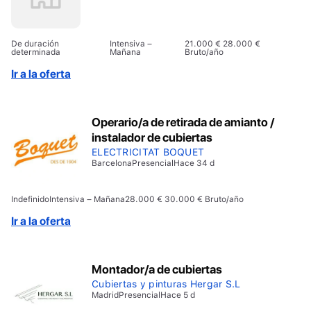
De duración
Intensiva –
21.000 € 28.000 €
determinada
Mañana
Bruto/año
Ir a la oferta
Operario/a de retirada de amianto /
instalador de cubiertas
ELECTRICITAT BOQUET
Barcelona
Presencial
Hace 34 d
Indefinido
Intensiva – Mañana
28.000 € 30.000 € Bruto/año
Ir a la oferta
Montador/a de cubiertas
Cubiertas y pinturas Hergar S.L
Madrid
Presencial
Hace 5 d