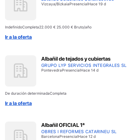
Vizcaya/Bizkaia
Presencial
Hace 19 d
Indefinido
Completa
22.000 € 25.000 € Bruto/año
Ir a la oferta
Albañil de tejados y cubiertas
GRUPO LYP SERVICIOS INTEGRALES SL
Pontevedra
Presencial
Hace 14 d
De duración determinada
Completa
Ir a la oferta
Albañil OFICIAL 1ª
OBRES I REFORMES CATARINEU SL
Barcelona
Presencial
Hace 12 d