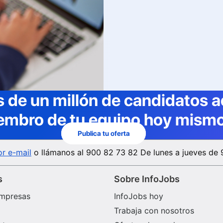
 de un millón de candidatos a
embro de tu equipo hoy mismo
Publica tu oferta
r e-mail
o llámanos al
900 82 73 82
De lunes a jueves de 
s
Sobre InfoJobs
mpresas
InfoJobs hoy
Trabaja con nosotros