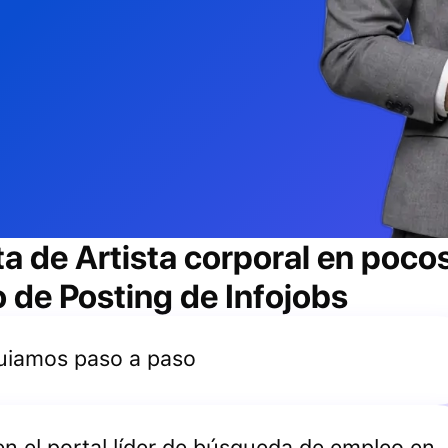
ta de
Artista corporal
en pocos
io de Posting de Infojobs
 guiamos paso a paso
 en el portal líder de búsqueda de empleo en