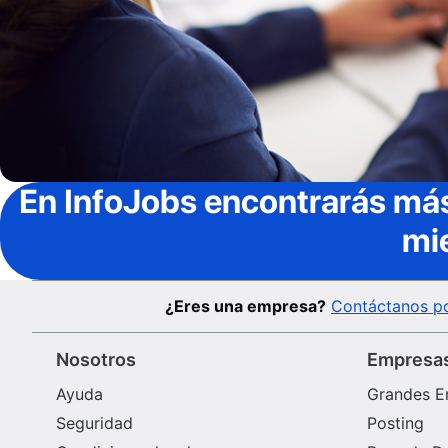
En InfoJobs
encontrarás más
mi
¿Eres una empresa?
Contáctanos po
Nosotros
Empresa
Ayuda
Grandes E
Seguridad
Posting