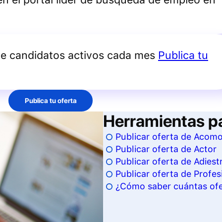
de candidatos activos cada mes
Publica tu
Publica tu oferta
Herramientas p
Publicar oferta de Acom
Publicar oferta de Actor
Publicar oferta de Adiest
Publicar oferta de Profesi
¿Cómo saber cuántas ofer