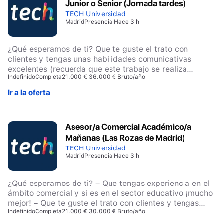
Junior o Senior (Jornada tardes)
TECH Universidad
Madrid
Presencial
Hace 3 h
¿Qué esperamos de ti? Que te guste el trato con
clientes y tengas unas habilidades comunicativas
excelentes (recuerda que este trabajo se realiza
Indefinido
Completa
21.000 € 36.000 € Bruto/año
principalmente por teléfono). Que seas proactivo/a y
tengas ambición por crecer dentro de una empresa en
Ir a la oferta
plena expansión. Nosotros te daremos todas las
oportunidades. Perfil Junior: Que tengas experiencia
en el ámbito comercial y, si además has trabajado en
Asesor/a Comercial Académico/a
el sector educativo, ¡mucho mejor! Perfil Senior:
Mañanas (Las Rozas de Madrid)
Además de cumplir con los requisitos anteriores, Que
cuentes con un mínimo de 2 años de experiencia
TECH Universidad
Madrid
Presencial
Hace 3 h
demostrable en el sector educativo. Que puedas
acreditar un historial de ventas exitoso y consistente,
demostrando tu capacidad para alcanzar y superar
¿Qué esperamos de ti? – Que tengas experiencia en el
objetivos comerciales. Que aportes un alto nivel de
ámbito comercial y si es en el sector educativo ¡mucho
autonomía, orientación a resultados y conocimiento del
mejor! – Que te guste el trato con clientes y tengas
sector, siendo capaz de generar impacto desde el
Indefinido
Completa
21.000 € 30.000 € Bruto/año
unas habilidades comunicativas excelentes (recuerda
primer día.