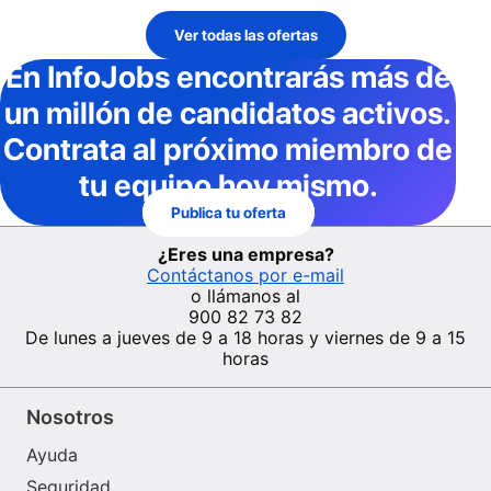
Ver todas las ofertas
En InfoJobs
encontrarás más de
un millón de candidatos activos
.
Contrata al próximo miembro de
tu equipo hoy mismo.
Publica tu oferta
¿Eres una empresa?
Contáctanos por e-mail
o llámanos al
900 82 73 82
De lunes a jueves de 9 a 18 horas y viernes de 9 a 15
horas
Nosotros
Ayuda
Seguridad