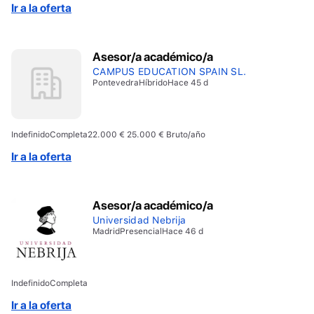
que este trabajo se realiza por teléfono). – Que seas
Ir a la oferta
proactivo/a y tengas ambición por crecer dentro de
una empresa en plena expansión. Nosotros te daremos
todas las oportunidades.
Asesor/a académico/a
CAMPUS EDUCATION SPAIN SL.
Pontevedra
Híbrido
Hace 45 d
Indefinido
Completa
22.000 € 25.000 € Bruto/año
Ir a la oferta
Asesor/a académico/a
Universidad Nebrija
Madrid
Presencial
Hace 46 d
Indefinido
Completa
Ir a la oferta