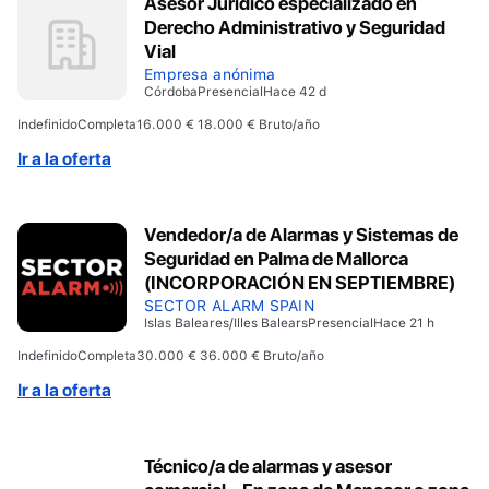
Asesor Jurídico especializado en
Derecho Administrativo y Seguridad
Vial
Empresa anónima
Córdoba
Presencial
Hace 42 d
Indefinido
Completa
16.000 € 18.000 € Bruto/año
Ir a la oferta
Vendedor/a de Alarmas y Sistemas de
Seguridad en Palma de Mallorca
(INCORPORACIÓN EN SEPTIEMBRE)
SECTOR ALARM SPAIN
Islas Baleares/Illes Balears
Presencial
Hace 21 h
Indefinido
Completa
30.000 € 36.000 € Bruto/año
Ir a la oferta
Técnico/a de alarmas y asesor