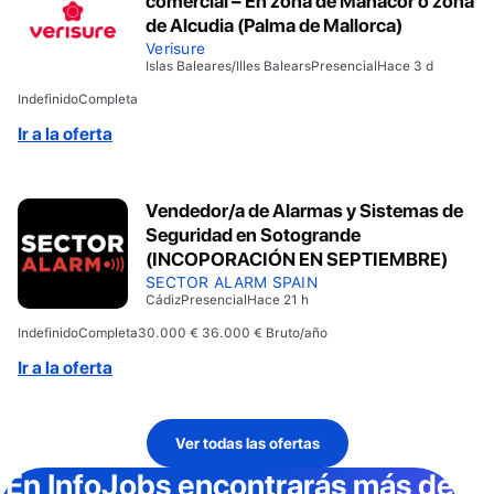
comercial – En zona de Manacor o zona
de Alcudia (Palma de Mallorca)
Verisure
Islas Baleares/Illes Balears
Presencial
Hace 3 d
Indefinido
Completa
Ir a la oferta
Vendedor/a de Alarmas y Sistemas de
Seguridad en Sotogrande
(INCOPORACIÓN EN SEPTIEMBRE)
SECTOR ALARM SPAIN
Cádiz
Presencial
Hace 21 h
Indefinido
Completa
30.000 € 36.000 € Bruto/año
Ir a la oferta
Ver todas las ofertas
En InfoJobs
encontrarás más de