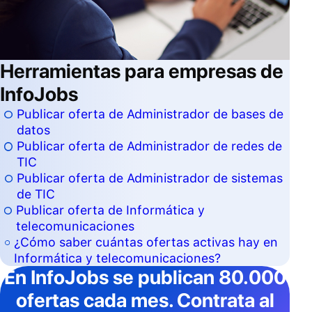
Herramientas para empresas de
InfoJobs
Publicar oferta de Administrador de bases de
datos
Publicar oferta de Administrador de redes de
TIC
Publicar oferta de Administrador de sistemas
de TIC
Publicar oferta de Informática y
telecomunicaciones
¿Cómo saber cuántas ofertas activas hay en
Informática y telecomunicaciones?
En InfoJobs
se publican 80.000
ofertas cada mes
. Contrata al