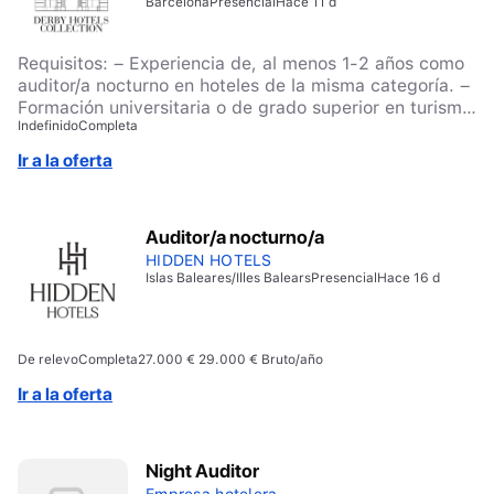
Barcelona
Presencial
Hace 11 d
Requisitos: – Experiencia de, al menos 1-2 años como
auditor/a nocturno en hoteles de la misma categoría. –
Formación universitaria o de grado superior en turismo
Indefinido
Completa
o hostelería. – Se valorará el conocimiento de PMS,
especialmente de Ulyses Cloud. – Elevada orientación
Ir a la oferta
al cliente y vocación de servicio. – Persona atenta a
los detalles, con recursos para resolver incidencias de
forma eficiente y acostumbrada al multitasking. –
Auditor/a nocturno/a
Capacidad de trabajar en equipo. – Idiomas:
imprescindible tener buen dominio de castellano e
HIDDEN HOTELS
Islas Baleares/Illes Balears
Presencial
Hace 16 d
inglés, así como de un tercer idioma. Cualquier otro
idioma será valorado positivamente. – Disponibilidad
horaria para trabajar siempre en turno de noche, así
como festivos y fines de semana.
De relevo
Completa
27.000 € 29.000 € Bruto/año
Ir a la oferta
Night Auditor
Empresa hotelera