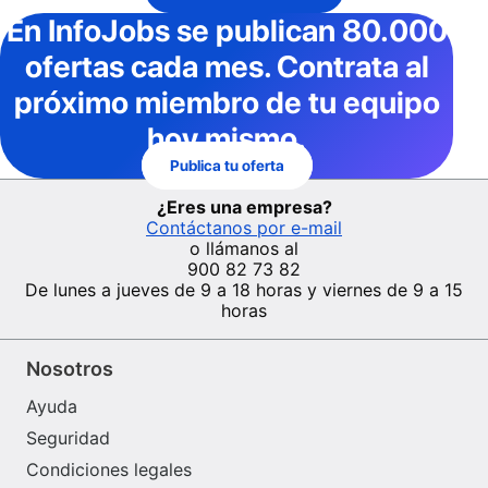
En InfoJobs
se publican 80.000
ofertas cada mes
. Contrata al
próximo miembro de tu equipo
hoy mismo.
Publica tu oferta
¿Eres una empresa?
Contáctanos por e-mail
o llámanos al
900 82 73 82
De lunes a jueves de 9 a 18 horas y viernes de 9 a 15
horas
Nosotros
Ayuda
Seguridad
Condiciones legales