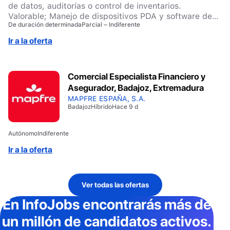
de datos, auditorías o control de inventarios.
Valorable; Manejo de dispositivos PDA y software de
De duración determinada
Parcial – Indiferente
captura de datos. También se tendrá en cuenta la
experiencia en retail, merchandising o estudios de
Ir a la oferta
mercado. – Formación académica mínima: Bachillerato
o Ciclo Formativo de Grado Medio. Valorable: Ciclo
Formativo de Grado Superior en áreas de
Comercial Especialista Financiero y
Administración, Comercio o Tecnologías de la
Asegurador, Badajoz, Extremadura
Información – IMPORTANTE; Dispones de vehículo
propio (Moto o coche) – Disponibilidad de
MAPFRE ESPAÑA, S.A.
Badajoz
Híbrido
Hace 9 d
incorporación; Inmediata y con disponibilidad de
movilidad por la provincia
Autónomo
Indiferente
Ir a la oferta
Ver todas las ofertas
En InfoJobs
encontrarás más de
un millón de candidatos activos
.