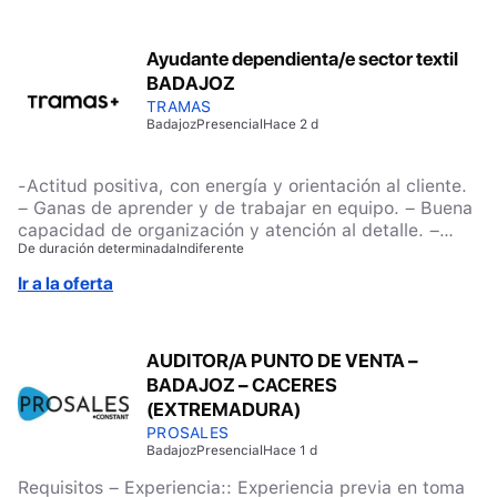
Ayudante dependienta/e sector textil
BADAJOZ
TRAMAS
Badajoz
Presencial
Hace 2 d
-Actitud positiva, con energía y orientación al cliente.
– Ganas de aprender y de trabajar en equipo. – Buena
capacidad de organización y atención al detalle. –
De duración determinada
Indiferente
Disponibilidad para trabajar en turnos rotativos, de
lunes a domingo según necesidades de la tienda. – Se
Ir a la oferta
valorará experiencia previa en atención al público,
ventas o retail.
AUDITOR/A PUNTO DE VENTA –
BADAJOZ – CACERES
(EXTREMADURA)
PROSALES
Badajoz
Presencial
Hace 1 d
Requisitos – Experiencia:: Experiencia previa en toma