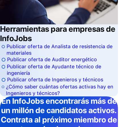
Herramientas para empresas de
InfoJobs
Publicar oferta de Analista de resistencia de
materiales
Publicar oferta de Auditor energético
Publicar oferta de Ayudante técnico de
ingeniería
Publicar oferta de Ingenieros y técnicos
¿Cómo saber cuántas ofertas activas hay en
Ingenieros y técnicos?
En InfoJobs
encontrarás más de
un millón de candidatos activos
.
Contrata al próximo miembro de