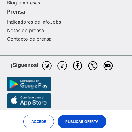
Blog empresas
Prensa
Indicadores de InfoJobs
Notas de prensa
Contacto de prensa
¡Síguenos!
ACCEDE
PUBLICAR OFERTA
InfoJobs es partner de
ePreselec
Job Market Insights
© Adevinta Jobs S.L.U.