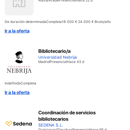
Álava/Araba
Presencial
Hace 22 d
De duración determinada
Completa
18.000 € 24.000 € Bruto/año
Ir a la oferta
Bibliotecario/a
Universidad Nebrija
Madrid
Presencial
Hace 43 d
Indefinido
Completa
Ir a la oferta
Coordinación de servicios
bibliotecarios
SEDENA S.L.
Guipúzcoa/Gipuzkoa
Presencial
Hace 56 d