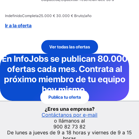
Indefinido
Completa
25.000 € 30.000 € Bruto/año
Ir a la oferta
Ver todas las ofertas
En InfoJobs
se publican 80.000
ofertas cada mes
. Contrata al
próximo miembro de tu equipo
hoy mismo.
Publica tu oferta
¿Eres una empresa?
Contáctanos por e-mail
o llámanos al
900 82 73 82
De lunes a jueves de 9 a 18 horas y viernes de 9 a 15
horas