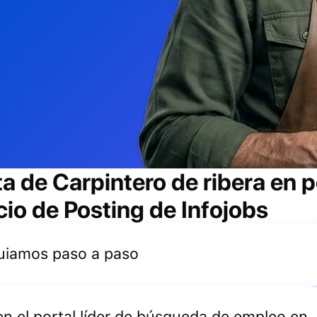
ta de
Carpintero de ribera
en p
cio de Posting de Infojobs
 guiamos paso a paso
 en el portal líder de búsqueda de empleo en