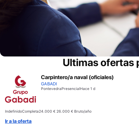
Ultimas ofertas
Carpintero/a naval (oficiales)
GABADI
Pontevedra
Presencial
Hace 1 d
Indefinido
Completa
24.000 € 26.000 € Bruto/año
Ir a la oferta