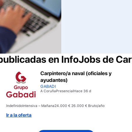
 publicadas en InfoJobs de
Car
Carpintero/a naval (oficiales y
ayudantes)
GABADI
A Coruña
Presencial
Hace 36 d
Indefinido
Intensiva – Mañana
24.000 € 26.000 € Bruto/año
Ir a la oferta