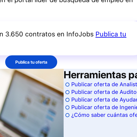
an 3.650 contratos en InfoJobs
Publica tu
Publica tu oferta
Herramientas p
Publicar oferta de Analis
Publicar oferta de Audito
Publicar oferta de Ayudan
Publicar oferta de Ingeni
¿Cómo saber cuántas ofer