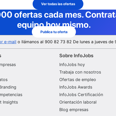
Ver todas las ofertas
000 ofertas cada mes
. Contra
equipo hoy mismo.
Publica tu oferta
r e-mail
o llámanos al
900 82 73 82
De lunes a jueves de 
s
Sobre InfoJobs
mpresas
InfoJobs hoy
Trabaja con nosotros
atos
Ofertas de empleo
Branding
InfoJobs Awards
ompetencias
InfoJobs Certificación
 Insights
Orientación laboral
Blog empresas