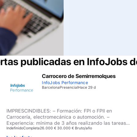
ertas publicadas en InfoJobs 
Carrocero de Semirremolques
InfoJobs Performance
Barcelona
Presencial
Hace 29 d
IMPRESCINDIBLES: – Formación: FPI o FPII en
Carrocería, electromecánica o automoción. –
Experiencia: mínima de 3 años realizando las tareas
Indefinido
Completa
26.000 € 30.000 € Bruto/año
anteriormente descritas, – Conocimientos de
mecánica, hidráulica, electrónica y electricidad. –