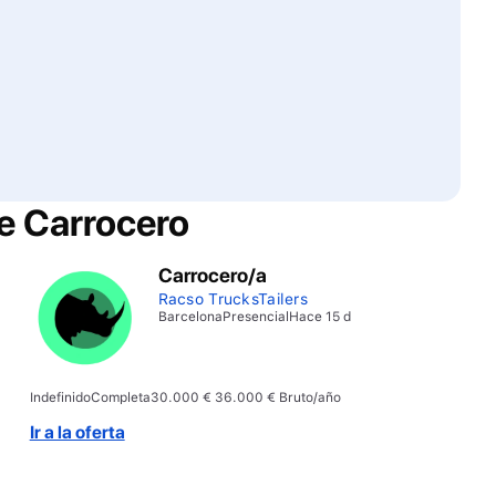
de
Carrocero
Carrocero/a
Racso TrucksTailers
Barcelona
Presencial
Hace 15 d
Indefinido
Completa
30.000 € 36.000 € Bruto/año
Ir a la oferta