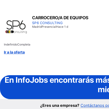
CARROCERO/A DE EQUIPOS
SP6 CONSULTING
Madrid
Presencial
Hace 1 d
Indefinido
Completa
Ir a la oferta
En InfoJobs
encontrarás más
mi
¿Eres una empresa?
Contáctanos po