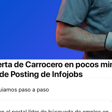
erta de
Carrocero
en pocos min
 de Posting de Infojobs
 guiamos paso a paso
 en el portal líder de búsqueda de empleo en