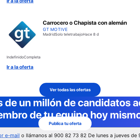
Ir a la oferta
Permiso de conducir tipo B – Conocimientos de
informática nivel usuario
Carrocero o Chapista con alemán
GT MOTIVE
Madrid
Solo teletrabajo
Hace 8 d
Indefinido
Completa
Ir a la oferta
Ver todas las ofertas
 de un millón de candidatos a
embro de tu equipo hoy mismo
Publica tu oferta
r e-mail
o llámanos al
900 82 73 82
De lunes a jueves de 