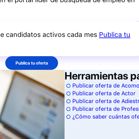
de candidatos activos cada mes
Publica tu
Publica tu oferta
Herramientas p
Publicar oferta de Acom
Publicar oferta de Actor
Publicar oferta de Adiest
Publicar oferta de Profesi
¿Cómo saber cuántas ofer