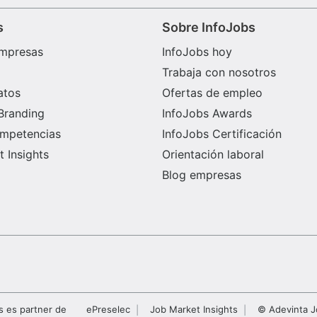
s
Sobre InfoJobs
mpresas
InfoJobs hoy
Trabaja con nosotros
atos
Ofertas de empleo
Branding
InfoJobs Awards
ompetencias
InfoJobs Certificación
 Insights
Orientación laboral
Blog empresas
s es partner de
ePreselec
Job Market Insights
© Adevinta J