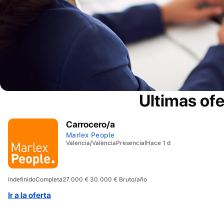
Ultimas of
Carrocero/a
Marlex People
Valencia/València
Presencial
Hace 1 d
Indefinido
Completa
27.000 € 30.000 € Bruto/año
Ir a la oferta