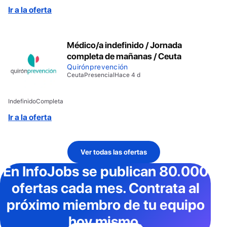
Ir a la oferta
Médico/a indefinido / Jornada
completa de mañanas / Ceuta
Quirónprevención
Ceuta
Presencial
Hace 4 d
Indefinido
Completa
Ir a la oferta
Ver todas las ofertas
En InfoJobs
se publican 80.000
ofertas cada mes
. Contrata al
próximo miembro de tu equipo
hoy mismo.