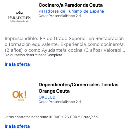
Cocinero/a Parador de Ceuta
Paradores de Turismo de España
Ceuta
Presencial
Hace 2 d
Imprescindible: FP de Grado Superior en Restauración
o formación equivalente. Experiencia como cocinero/a
(2 años) o como Ayudante/a cocina (3 años) Valorable:
De duración determinada
Completa
Diplomatura en Hostelería
Ir a la oferta
Dependientes/Comerciales Tiendas
Orange Ceuta
OKCLUB
Ceuta
Presencial
Hace 2 d
Otros contratos
Indiferente
16.000 € 26.000 € Bruto/año
Ir a la oferta