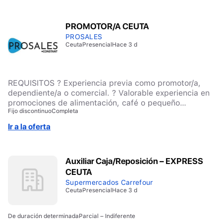
PROMOTOR/A CEUTA
PROSALES
Ceuta
Presencial
Hace 3 d
REQUISITOS ? Experiencia previa como promotor/a,
dependiente/a o comercial. ? Valorable experiencia en
promociones de alimentación, café o pequeño
Fijo discontinuo
Completa
electrodoméstico. ? Vehículo propio para el transporte
del material promocional. ? Buenas habilidades
Ir a la oferta
comunicativas y orientación al cliente. ? Persona
proactiva, responsable, con buena presencia y actitud
comercial. ? Disponibilidad para incorporarse a un
Auxiliar Caja/Reposición – EXPRESS
proyecto estable en el horario indicado.
CEUTA
Supermercados Carrefour
Ceuta
Presencial
Hace 3 d
De duración determinada
Parcial – Indiferente