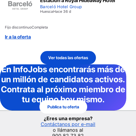
Estación a Royal Hideaway Hotel
Barceló Hotel Group
Huesca
Hace 36 d
Fijo discontinuo
Completa
Ir a la oferta
Ver todas las ofertas
En InfoJobs
encontrarás más de
un millón de candidatos activos
.
Contrata al próximo miembro de
tu equipo hoy mismo.
Publica tu oferta
¿Eres una empresa?
Contáctanos por e-mail
o llámanos al
900 82 73 82