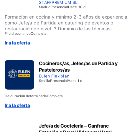
STAFFPREMIUM SL.
Madrid
Presencial
Hace 30 d
Formación en cocina y mínimo 2-3 años de experiencia
como Jefe/a de Partida en catering de eventos o
restauración de nivel. ? Dominio de las técnicas
Fijo discontinuo
Completa
culinarias de su partida. ? Capacidad de trabajo bajo
alta presión manteniendo los estándares de calidad. ?
Ir a la oferta
Capacidad para dirigir y organizar personal junior. ?
Conocimiento de HACCP. ? Disponibilidad para los 4
días del evento (10-13 de septiembre).
Cocineros/as, Jefes/as de Partida y
Pasteleros/as
Eulen Flexiplan
Sevilla
Presencial
Hace 1 d
De duración determinada
Completa
Ir a la oferta
Jefe/a de Coctelería – Canfranc