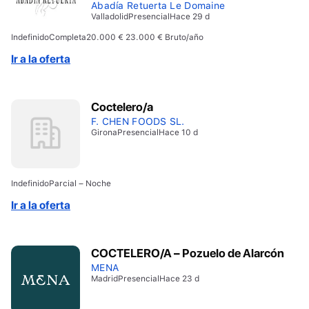
Abadía Retuerta Le Domaine
Valladolid
Presencial
Hace 29 d
Indefinido
Completa
20.000 € 23.000 € Bruto/año
Ir a la oferta
Coctelero/a
F. CHEN FOODS SL.
Girona
Presencial
Hace 10 d
Indefinido
Parcial – Noche
Ir a la oferta
COCTELERO/A – Pozuelo de Alarcón
MENA
Madrid
Presencial
Hace 23 d