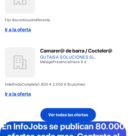
Fijo discontinuo
Indiferente
Ir a la oferta
Camarer@ de barra / Cocteler@
GUTAISA SOLUCIONES SL.
Málaga
Presencial
Hace 8 d
Indefinido
Completa
1.800 € 2.000 € Bruto/mes
Ir a la oferta
Ver todas las ofertas
En InfoJobs
se publican 80.000