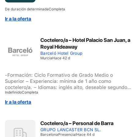
De duración determinada
Completa
Ir a la oferta
Coctelero/a – Hotel Palacio San Juan, a
Royal Hideaway
Barceló Hotel Group
Murcia
Hace 42 d
-Formación: Ciclo Formativo de Grado Medio o
Superior – Experiencia: mínima de 1 año como
coctelero/a. – Idiomas: inglés alto, deseable segundo
Indefinido
Completa
idioma (francés o alemán). – Capacidad de
Organización. – Resolución de problemas. – Capacidad
Ir a la oferta
para gestionar equipos.
Coctelero/a – Personal de Barra
GRUPO LANCASTER BCN SL.
Barcelona
Presencial
Hace 44 d