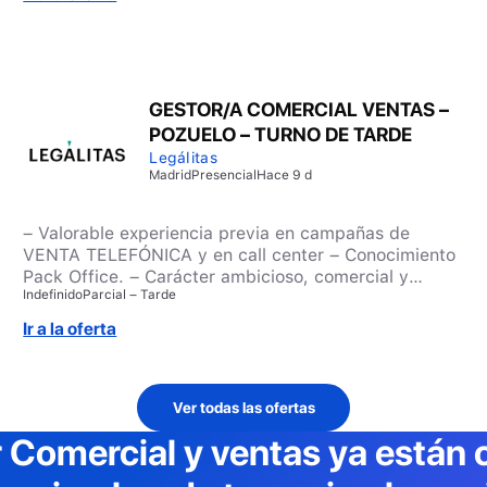
GESTOR/A COMERCIAL VENTAS –
POZUELO – TURNO DE TARDE
Legálitas
Madrid
Presencial
Hace 9 d
– Valorable experiencia previa en campañas de
VENTA TELEFÓNICA y en call center – Conocimiento
Pack Office. – Carácter ambicioso, comercial y
Indefinido
Parcial – Tarde
actitud proactiva
Ir a la oferta
Ver todas las ofertas
r
Comercial y ventas
ya están 