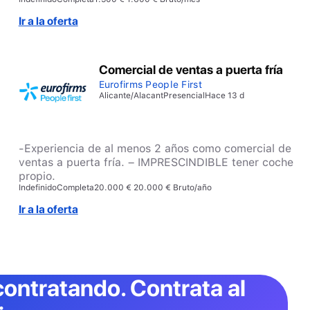
Experiencia en atención al cliente y venta directa. –
Conocimientos de productos tecnológicos y
Ir a la oferta
dispositivos móviles. – Residencia cercana al puesto
de trabajo – Buenas habilidades comunicativas y
orientación a resultados. VALORABLES: – Formación
Comercial de ventas a puerta fría
relacionada con informática, telecomunicaciones o
tecnología. – Permiso B/vehículo propio: valorable
Eurofirms People First
Alicante/Alacant
Presencial
Hace 13 d
-Experiencia de al menos 2 años como comercial de
ventas a puerta fría. – IMPRESCINDIBLE tener coche
propio.
Indefinido
Completa
20.000 € 20.000 € Bruto/año
Ir a la oferta
contratando. Contrata al