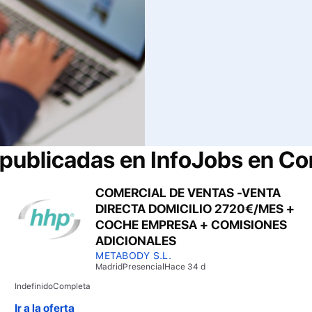
 publicadas en InfoJobs en
Com
COMERCIAL DE VENTAS -VENTA
DIRECTA DOMICILIO 2720€/MES +
COCHE EMPRESA + COMISIONES
ADICIONALES
METABODY S.L.
Madrid
Presencial
Hace 34 d
Indefinido
Completa
Ir a la oferta