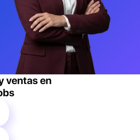
y ventas
en
jobs