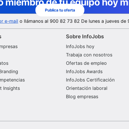
o miembro de tu equipo hoy m
Publica tu oferta
r e-mail
o llámanos al
900 82 73 82
De lunes a jueves de 
s
Sobre InfoJobs
mpresas
InfoJobs hoy
Trabaja con nosotros
atos
Ofertas de empleo
Branding
InfoJobs Awards
ompetencias
InfoJobs Certificación
 Insights
Orientación laboral
Blog empresas