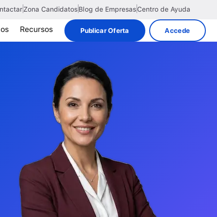
ntactar
Zona Candidatos
Blog de Empresas
Centro de Ayuda
tos
Recursos
Publicar Oferta
Accede