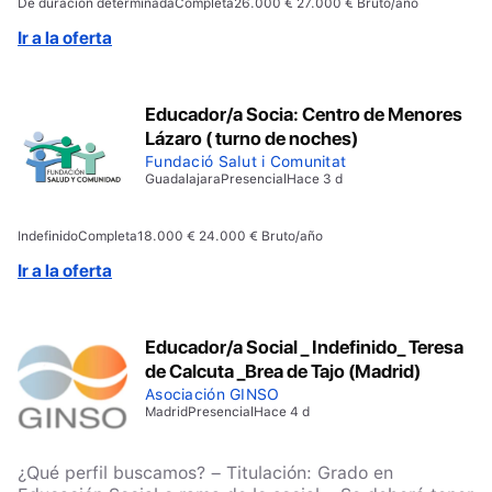
De duración determinada
Completa
26.000 € 27.000 € Bruto/año
en Centros de Menores. – Disponibilidad para
incorporación inmediata. – Disponer de carnet de
Ir a la oferta
conducir y vehículo para acceder al Centro Educativo
ubicado den BREA DE TAJO. – Disponer de
experiencia realizando informes técnicos en ámbitos
Educador/a Socia: Centro de Menores
de justicia. – Será valorable la experiencia en
Lázaro ( turno de noches)
intervención socioeducativa en centros de medidas
judiciales.
Fundació Salut i Comunitat
Guadalajara
Presencial
Hace 3 d
Indefinido
Completa
18.000 € 24.000 € Bruto/año
Ir a la oferta
Educador/a Social _ Indefinido_ Teresa
de Calcuta _Brea de Tajo (Madrid)
Asociación GINSO
Madrid
Presencial
Hace 4 d
¿Qué perfil buscamos? – Titulación: Grado en