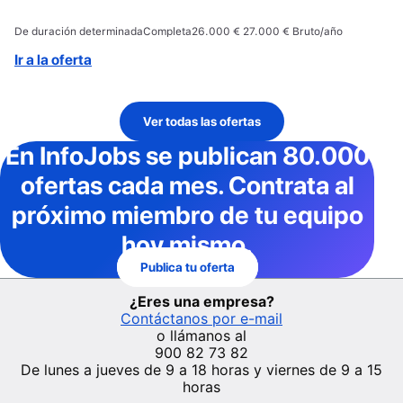
De duración determinada
Completa
26.000 € 27.000 € Bruto/año
Ir a la oferta
Ver todas las ofertas
En InfoJobs
se publican 80.000
ofertas cada mes
. Contrata al
próximo miembro de tu equipo
hoy mismo.
Publica tu oferta
¿Eres una empresa?
Contáctanos por e-mail
o llámanos al
900 82 73 82
De lunes a jueves de 9 a 18 horas y viernes de 9 a 15
horas