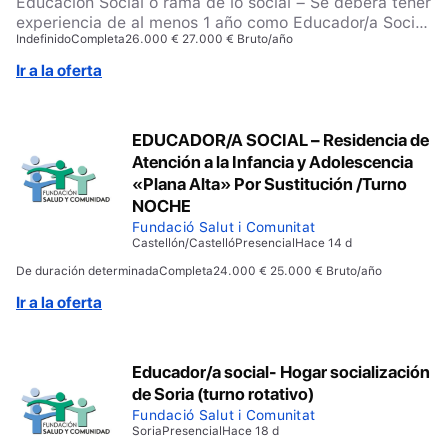
Educación Social o rama de lo social – Se deberá tener
experiencia de al menos 1 año como Educador/a Social
Indefinido
Completa
26.000 € 27.000 € Bruto/año
en Centros de Menores. – Disponibilidad para
incorporación inmediata. – Disponer de carnet de
Ir a la oferta
conducir y vehículo para acceder al Centro Educativo
ubicado den BREA DE TAJO. – Disponer de
experiencia realizando informes técnicos en ámbitos
EDUCADOR/A SOCIAL – Residencia de
de justicia. – Será valorable la experiencia en
Atención a la Infancia y Adolescencia
intervención socioeducativa en centros de medidas
judiciales.
«Plana Alta» Por Sustitución /Turno
NOCHE
Fundació Salut i Comunitat
Castellón/Castelló
Presencial
Hace 14 d
De duración determinada
Completa
24.000 € 25.000 € Bruto/año
Ir a la oferta
Educador/a social- Hogar socialización
de Soria (turno rotativo)
Fundació Salut i Comunitat
Soria
Presencial
Hace 18 d