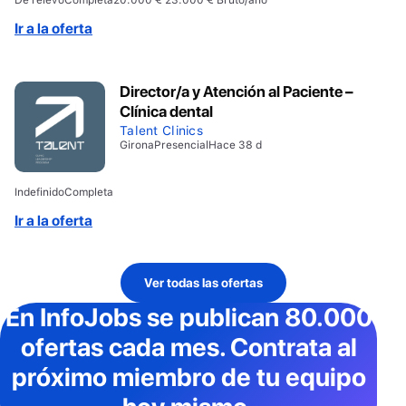
Ir a la oferta
Director/a y Atención al Paciente –
Clínica dental
Talent Clinics
Girona
Presencial
Hace 38 d
Indefinido
Completa
Ir a la oferta
Ver todas las ofertas
En InfoJobs
se publican 80.000
ofertas cada mes
. Contrata al
próximo miembro de tu equipo