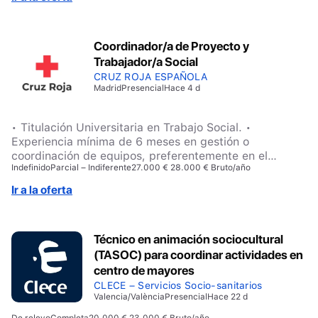
Coordinador/a de Proyecto y
Trabajador/a Social
CRUZ ROJA ESPAÑOLA
Madrid
Presencial
Hace 4 d
• Titulación Universitaria en Trabajo Social. •
Experiencia mínima de 6 meses en gestión o
coordinación de equipos, preferentemente en el
Indefinido
Parcial – Indiferente
27.000 € 28.000 € Bruto/año
ámbito de la salud. • Experiencia mínima de 1 año en
atención a personas con prácticas de chemsex o,
Ir a la oferta
alternativamente, formación específica de 50h en el
abordaje con personas con practica de chemsex y 50h
en adicciones. • Experiencia mínima de 1 año en
Técnico en animación sociocultural
gestión de redes sociales. Valoraremos… • Ser
(TASOC) para coordinar actividades en
voluntario/a activo de Cruz Roja, especialmente con
contrato parcial o pertenecer a algún colectivo
centro de mayores
vulnerable del plan de empleo de Cruz Roja •
CLECE – Servicios Socio-sanitarios
Experiencia en trabajo con personas voluntarias.
Valencia/València
Presencial
Hace 22 d
De relevo
Completa
20.000 € 23.000 € Bruto/año