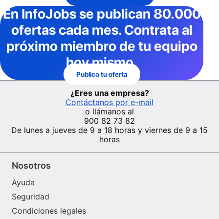
En InfoJobs
se publican 80.000
ofertas cada mes
. Contrata al
próximo miembro de tu equipo
hoy mismo.
Publica tu oferta
¿Eres una empresa?
Contáctanos por e-mail
o llámanos al
900 82 73 82
De lunes a jueves de 9 a 18 horas y viernes de 9 a 15
horas
Nosotros
Ayuda
Seguridad
Condiciones legales