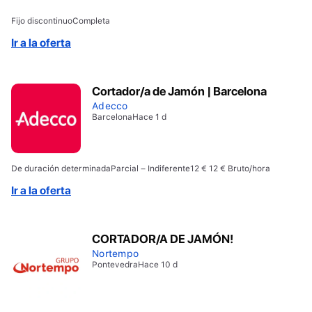
Fijo discontinuo
Completa
Ir a la oferta
Cortador/a de Jamón | Barcelona
Adecco
Barcelona
Hace 1 d
De duración determinada
Parcial – Indiferente
12 € 12 € Bruto/hora
Ir a la oferta
CORTADOR/A DE JAMÓN!
Nortempo
Pontevedra
Hace 10 d