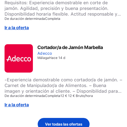
Requisitos: Experiencia demostrable en corte de
jamón. Agilidad, precisión y buena presentación.
Disponibilidad horaria flexible. Actitud responsable y
De duración determinada
Completa
ganas de trabajar.
Ir a la oferta
Cortador/a de Jamón Marbella
Adecco
Málaga
Hace 14 d
-Experiencia demostrable como cortador/a de jamón. –
Carnet de Manipulador/a de Alimentos. – Buena
imagen y orientación al cliente. – Disponibilidad para
De duración determinada
Completa
12 € 12 € Bruto/hora
trabajar en Marbella. – Incorporación inmediata.
Ir a la oferta
Ver todas las ofertas