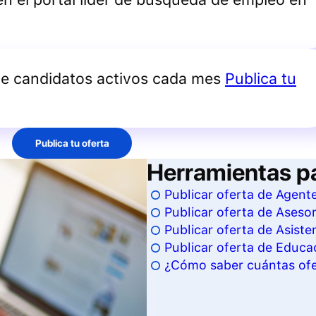
de candidatos activos cada mes
Publica tu
Publica tu oferta
Herramientas p
Publicar oferta de Agen
Publicar oferta de Aseso
Publicar oferta de Asisten
Publicar oferta de Educa
¿Cómo saber cuántas ofe