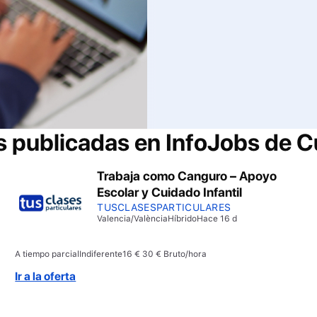
s publicadas en InfoJobs de
Cu
Trabaja como Canguro – Apoyo
Escolar y Cuidado Infantil
TUSCLASESPARTICULARES
Valencia/València
Híbrido
Hace 16 d
A tiempo parcial
Indiferente
16 € 30 € Bruto/hora
Ir a la oferta