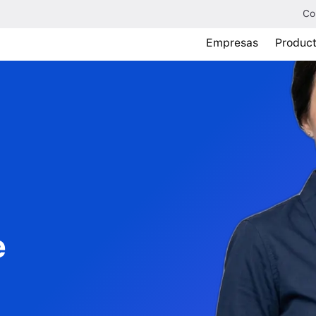
Co
Empresas
Produc
e