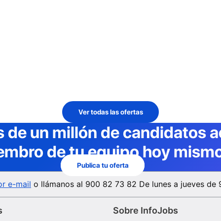
Ver todas las ofertas
 de un millón de candidatos a
embro de tu equipo hoy mismo
Publica tu oferta
r e-mail
o llámanos al
900 82 73 82
De lunes a jueves de 
s
Sobre InfoJobs