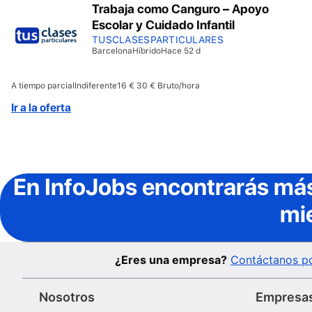
Trabaja como Canguro – Apoyo
Escolar y Cuidado Infantil
TUSCLASESPARTICULARES
Barcelona
Híbrido
Hace 52 d
A tiempo parcial
Indiferente
16 € 30 € Bruto/hora
Ir a la oferta
En InfoJobs
encontrarás más
mi
¿Eres una empresa?
Contáctanos po
Nosotros
Empresa