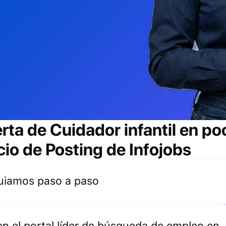
erta de
Cuidador infantil
en po
cio de Posting de Infojobs
 guiamos paso a paso
 en el portal líder de búsqueda de empleo en