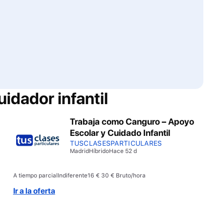
idador infantil
Trabaja como Canguro – Apoyo
Escolar y Cuidado Infantil
TUSCLASESPARTICULARES
Madrid
Híbrido
Hace 52 d
A tiempo parcial
Indiferente
16 € 30 € Bruto/hora
Ir a la oferta