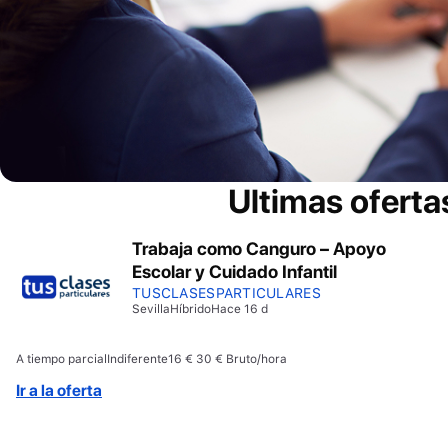
Ultimas oferta
Trabaja como Canguro – Apoyo
Escolar y Cuidado Infantil
TUSCLASESPARTICULARES
Sevilla
Híbrido
Hace 16 d
A tiempo parcial
Indiferente
16 € 30 € Bruto/hora
Ir a la oferta