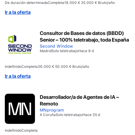
De duración determinada
Completa
18.000 € 25.000 € Bruto/año
Ir a la oferta
Consultor de Bases de datos (BBDD)
Senior – 100% teletrabajo, toda España
Second Window
Madrid
Solo teletrabajo
Hace 8 d
Indefinido
Completa
36.000 € 50.000 € Bruto/año
Ir a la oferta
Desarrollador/a de Agentes de IA –
Remoto
MNprogram
A Coruña
Solo teletrabajo
Hace 35 d
Indefinido
Completa