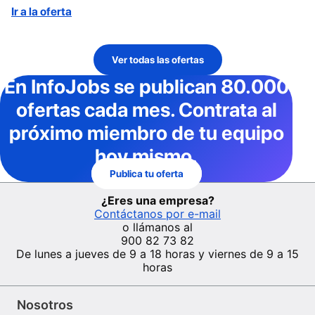
Ir a la oferta
Ver todas las ofertas
En InfoJobs
se publican 80.000
ofertas cada mes
. Contrata al
próximo miembro de tu equipo
hoy mismo.
Publica tu oferta
¿Eres una empresa?
Contáctanos por e-mail
o llámanos al
900 82 73 82
De lunes a jueves de 9 a 18 horas y viernes de 9 a 15
horas
Nosotros