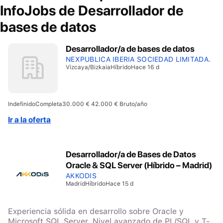
InfoJobs de
Desarrollador de
bases de datos
Desarrollador/a de bases de datos
NEXPUBLICA IBERIA SOCIEDAD LIMITADA.
Vizcaya/Bizkaia
Híbrido
Hace 16 d
Indefinido
Completa
30.000 € 42.000 € Bruto/año
Ir a la oferta
Desarrollador/a de Bases de Datos
Oracle & SQL Server (Híbrido – Madrid)
AKKODIS
Madrid
Híbrido
Hace 15 d
Experiencia sólida en desarrollo sobre Oracle y
Microsoft SQL Server. Nivel avanzado de PL/SQL y T-