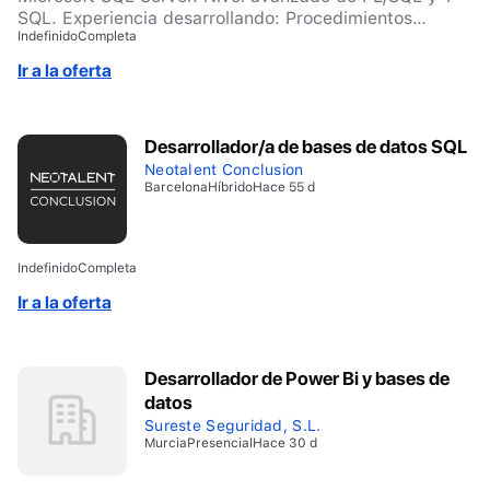
SQL. Experiencia desarrollando: Procedimientos
Indefinido
Completa
almacenados. Funciones. Triggers. Packages.
Cursores. Manejo de excepciones. Diseño de modelos
Ir a la oferta
de datos y desarrollo de consultas SQL complejas.
Optimización del rendimiento de bases de datos
(planes de ejecución, indexación y tuning). Experiencia
Desarrollador/a de bases de datos SQL
con Python para automatización, procesos ETL e
integración de datos.
Neotalent Conclusion
Barcelona
Híbrido
Hace 55 d
Indefinido
Completa
Ir a la oferta
Desarrollador de Power Bi y bases de
datos
Sureste Seguridad, S.L.
Murcia
Presencial
Hace 30 d