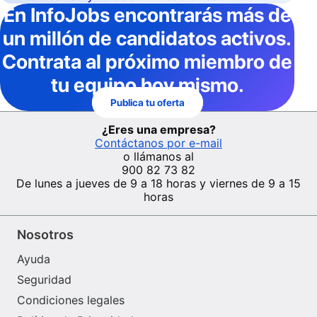
En InfoJobs
encontrarás más de
un millón de candidatos activos
.
Contrata al próximo miembro de
tu equipo hoy mismo.
Publica tu oferta
¿Eres una empresa?
Contáctanos por e-mail
o llámanos al
900 82 73 82
De lunes a jueves de 9 a 18 horas y viernes de 9 a 15
horas
Nosotros
Ayuda
Seguridad
Condiciones legales