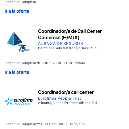
Indefinido
Completa
operaciones será valorada. Disponibilidad para viajar
por la zona de Aragón. Experiencia en gestión de
Ir a la oferta
personas. Imprescindible carné de conducir. Nivel alto
de Excel.
Coordinador/a de Call Center
Comercial (H/M/X)
AURA SA DE SEGUROS
Barcelona
Solo teletrabajo
Hace 21 d
Indefinido
Completa
20.000 € 28.000 € Bruto/año
Ir a la oferta
Coordinador/a call center
Eurofirms People First
Alicante/Alacant
Presencial
Hace 3 d
Indefinido
Completa
22.000 € 23.000 € Bruto/año