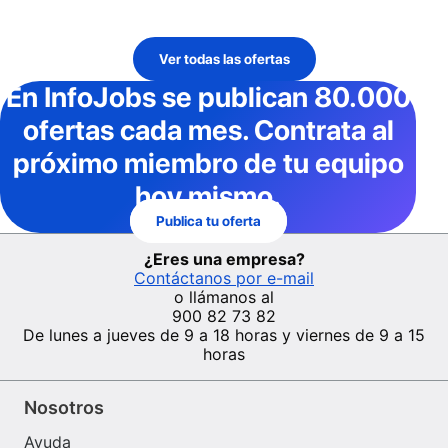
Ver todas las ofertas
En InfoJobs
se publican 80.000
ofertas cada mes
. Contrata al
próximo miembro de tu equipo
hoy mismo.
Publica tu oferta
¿Eres una empresa?
Contáctanos por e-mail
o llámanos al
900 82 73 82
De lunes a jueves de 9 a 18 horas y viernes de 9 a 15
horas
Nosotros
Ayuda