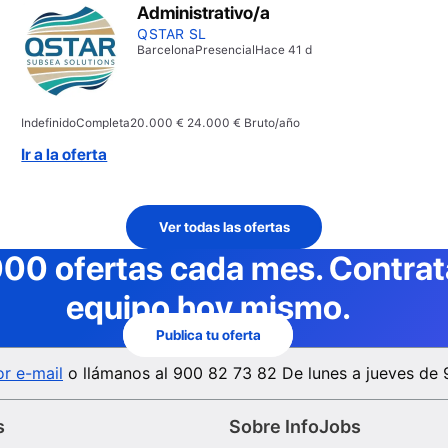
Administrativo/a
QSTAR SL
Barcelona
Presencial
Hace 41 d
Indefinido
Completa
20.000 € 24.000 € Bruto/año
Ir a la oferta
Ver todas las ofertas
000 ofertas cada mes
. Contra
equipo hoy mismo.
Publica tu oferta
r e-mail
o llámanos al
900 82 73 82
De lunes a jueves de 
s
Sobre InfoJobs