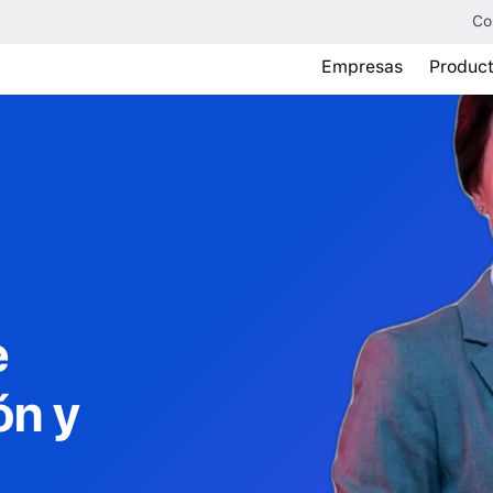
Co
Empresas
Produc
e
ón y