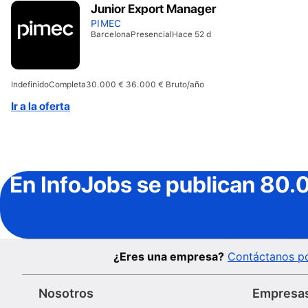
Junior Export Manager
PIMEC
Barcelona
Presencial
Hace 52 d
Indefinido
Completa
30.000 € 36.000 € Bruto/año
Ir a la oferta
En InfoJobs
se publican 80.
¿Eres una empresa?
Contáctanos po
Nosotros
Empresa