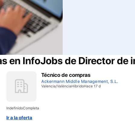
as en InfoJobs de
Director de 
Técnico de compras
Ackermann Middle Management, S.L.
Valencia/València
Híbrido
Hace 17 d
Indefinido
Completa
Ir a la oferta