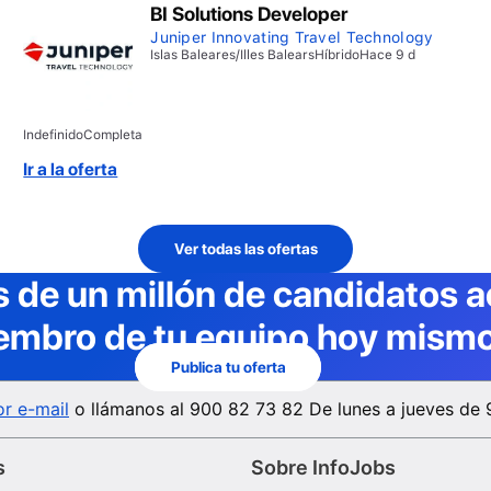
BI Solutions Developer
Juniper Innovating Travel Technology
Islas Baleares/Illes Balears
Híbrido
Hace 9 d
Indefinido
Completa
Ir a la oferta
Ver todas las ofertas
 de un millón de candidatos a
embro de tu equipo hoy mismo
Publica tu oferta
r e-mail
o llámanos al
900 82 73 82
De lunes a jueves de 
s
Sobre InfoJobs