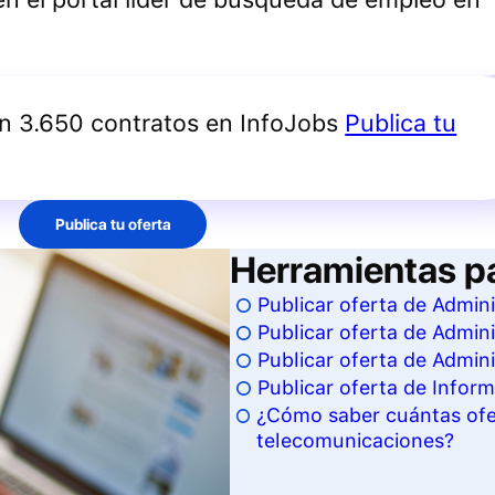
an 3.650 contratos en InfoJobs
Publica tu
Publica tu oferta
Herramientas p
Publicar oferta de Admin
Publicar oferta de Admin
Publicar oferta de Admin
Publicar oferta de Infor
¿Cómo saber cuántas ofer
telecomunicaciones?