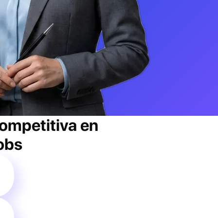
competitiva
en
jobs