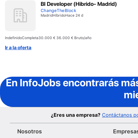
BI Developer (Hibrido- Madrid)
ChangeTheBlock
Madrid
Híbrido
Hace 24 d
Indefinido
Completa
30.000 € 36.000 € Bruto/año
Ir a la oferta
En InfoJobs
encontrarás más
mi
¿Eres una empresa?
Contáctanos po
Nosotros
Empresa