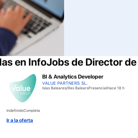
das en InfoJobs de
Director de
BI & Analytics Developer
VALUE PARTNERS SL.
Islas Baleares/Illes Balears
Presencial
Hace 18 h
Indefinido
Completa
Ir a la oferta