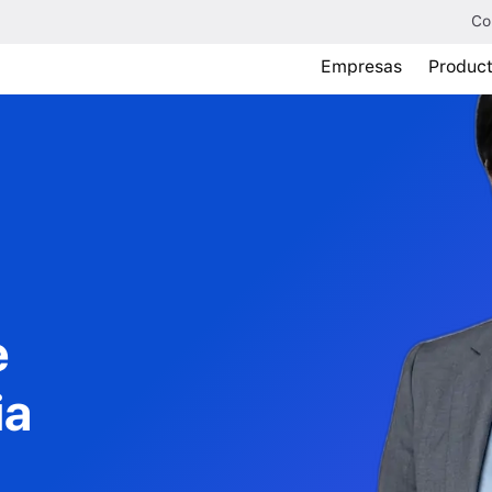
Co
Empresas
Produc
e
ia