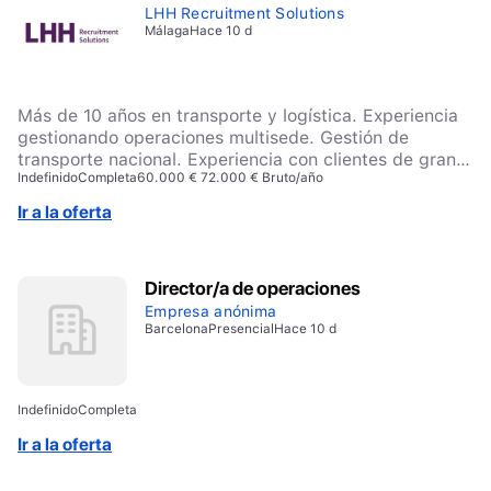
LHH Recruitment Solutions
Málaga
Hace 10 d
Más de 10 años en transporte y logística. Experiencia
gestionando operaciones multisede. Gestión de
transporte nacional. Experiencia con clientes de gran
Indefinido
Completa
60.000 € 72.000 € Bruto/año
distribución y alimentación. Gestión de operaciones
complejas (FTL, grupaje y, muy valorable, tráficos
Ir a la oferta
marítimos o multimodales). Experiencia liderando
equipos multidisciplinares. Experiencia implantando
proyectos de transformación
Director/a de operaciones
Empresa anónima
Barcelona
Presencial
Hace 10 d
Indefinido
Completa
Ir a la oferta