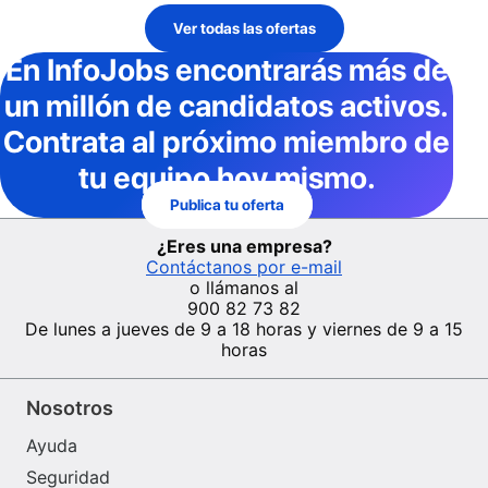
Ver todas las ofertas
En InfoJobs
encontrarás más de
un millón de candidatos activos
.
Contrata al próximo miembro de
tu equipo hoy mismo.
Publica tu oferta
¿Eres una empresa?
Contáctanos por e-mail
o llámanos al
900 82 73 82
De lunes a jueves de 9 a 18 horas y viernes de 9 a 15
horas
Nosotros
Ayuda
Seguridad