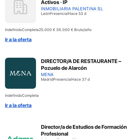
Activos · IP
INMOBILIARIA PALENTINA SL
León
Presencial
Hace 53 d
Indefinido
Completa
25.000 € 36.000 € Bruto/año
Ir a la oferta
DIRECTOR/A DE RESTAURANTE –
Pozuelo de Alarcón
MENA
Madrid
Presencial
Hace 37 d
Indefinido
Completa
Ir a la oferta
Director/a de Estudios de Formación
Profesional