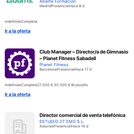
Adams Formación
Madrid
Presencial
Hace 8 d
Indefinido
Completa
Ir a la oferta
Club Manager – Director/a de Gimnasio
– Planet Fitness Sabadell
Planet Fitness
Barcelona
Presencial
Hace 17 d
Indefinido
Completa
27.000 € 30.000 € Bruto/año
Ir a la oferta
Director comercial de venta telefónica
ESTUDIO 27 CMG S.L.
Asturias
Presencial
Hace 16 d