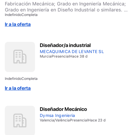
en el entorno de Lalín (Silleda, Deza, Carballiño…).
Fabricación Mecánica; Grado en Ingeniería Mecánica;
Grado en Ingeniería en Diseño Industrial o similares. –
Indefinido
Completa
Experiencia en entornos industriales o aplicaciones
tecnológicas. – Conocimientos en: Diseño mecánico y
Ir a la oferta
delineación; tolerancias de mecanizado, simbología de
soldadura, rodamientos, ejes y componentes
mecánicos. – Experiencia con: AutoCAD Mechanical
Diseñador/a industrial
(2D) / Inventor (3D) · Inglés B2
MECAQUIMICA DE LEVANTE SL
Murcia
Presencial
Hace 38 d
Indefinido
Completa
Ir a la oferta
Diseñador Mecánico
Dymsa Ingenieria
Valencia/València
Presencial
Hace 23 d