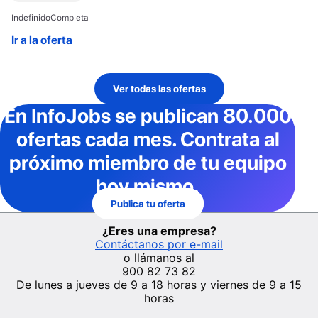
Indefinido
Completa
Ir a la oferta
Ver todas las ofertas
En InfoJobs
se publican 80.000
ofertas cada mes
. Contrata al
próximo miembro de tu equipo
hoy mismo.
Publica tu oferta
¿Eres una empresa?
Contáctanos por e-mail
o llámanos al
900 82 73 82
De lunes a jueves de 9 a 18 horas y viernes de 9 a 15
horas