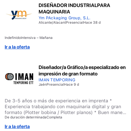
DISEÑADOR INDUSTRIALPARA
MAQUINARIA
Ym PAckaging Group, S.L.
Alicante/Alacant
Presencial
Hace 38 d
Indefinido
Intensiva – Mañana
Ir a la oferta
Diseñador/a Gráfico/a especializado en
impresión de gran formato
IMAN TEMPORING
Jaén
Presencial
Hace 9 d
De 3-5 años o más de experiencia en imprenta *
Experiencia trabajando con maquinaria digital y gran
formato (Plotter bobina / Plotter planos) * Buen manejo
De duración determinada
Completa
de equipos tecnológicos y herramientas software de
diseño gráfico (paquete Adobe Photoshop, Ilustrator) *
Ir a la oferta
Gran agilidad para maquetación de catálogos y