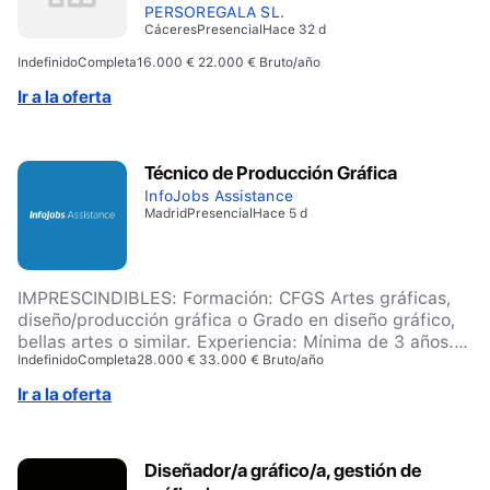
PERSOREGALA SL.
Cáceres
Presencial
Hace 32 d
Indefinido
Completa
16.000 € 22.000 € Bruto/año
Ir a la oferta
Técnico de Producción Gráfica
InfoJobs Assistance
Madrid
Presencial
Hace 5 d
IMPRESCINDIBLES: Formación: CFGS Artes gráficas,
diseño/producción gráfica o Grado en diseño gráfico,
bellas artes o similar. Experiencia: Mínima de 3 años.
Indefinido
Completa
28.000 € 33.000 € Bruto/año
Herramientas: – Microsoft 365 – Paquete Adobe
(Photoshop, Illustrator, InDesign) manejo básico
Ir a la oferta
Conocimientos básicos: – Papeles, soportes rígidos,
materiales especiales y acabados (plastificado,
troquelado, barnices). – Packaging y diseño
Diseñador/a gráfico/a, gestión de
estructural de embalaje. – Manejo de presupuestos,