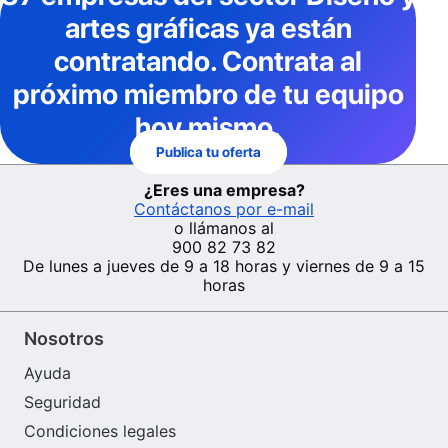
artes gráficas
ya están
contratando. Contrata al
próximo miembro de tu equipo
hoy mismo.
Publica tu oferta
¿Eres una empresa?
Contáctanos por e-mail
o llámanos al
900 82 73 82
De lunes a jueves de 9 a 18 horas y viernes de 9 a 15
horas
Nosotros
Ayuda
Seguridad
Condiciones legales