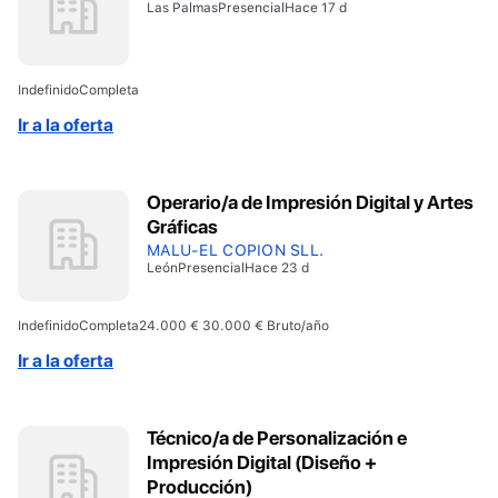
Las Palmas
Presencial
Hace 17 d
Indefinido
Completa
Ir a la oferta
Operario/a de Impresión Digital y Artes
Gráficas
MALU-EL COPION SLL.
León
Presencial
Hace 23 d
Indefinido
Completa
24.000 € 30.000 € Bruto/año
Ir a la oferta
Técnico/a de Personalización e
Impresión Digital (Diseño +
Producción)