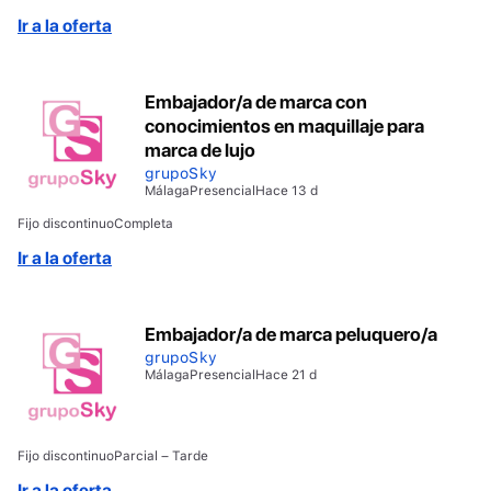
Ir a la oferta
Embajador/a de marca con
conocimientos en maquillaje para
marca de lujo
grupoSky
Málaga
Presencial
Hace 13 d
Fijo discontinuo
Completa
Ir a la oferta
Embajador/a de marca peluquero/a
grupoSky
Málaga
Presencial
Hace 21 d
Fijo discontinuo
Parcial – Tarde
Ir a la oferta