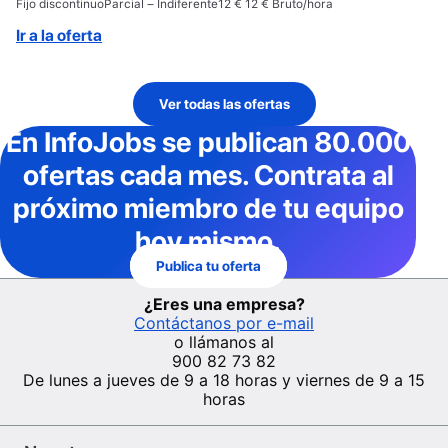
Fijo discontinuo
Parcial – Indiferente
12 € 12 € Bruto/hora
Ir a la oferta
Ver todas las ofertas
En InfoJobs
se publican 80.000
ofertas cada mes
. Contrata al
próximo miembro de tu equipo
hoy mismo.
Publica tu oferta
¿Eres una empresa?
Contáctanos por e-mail
o llámanos al
900 82 73 82
De lunes a jueves de 9 a 18 horas y viernes de 9 a 15
horas