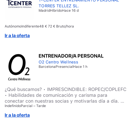
TORRES TELLEZ SL.
Madrid
Híbrido
Hace 16 d
Autónomo
Indiferente
48 € 72 € Bruto/hora
Ir a la oferta
ENTRENADOR/A PERSONAL
O2 Centro Wellness
Barcelona
Presencial
Hace 1 h
¿Qué buscamos? • IMPRESCINDIBLE: ROPEC/COPLEFC
• Habilidades de comunicación y carisma para
conectar con nuestras socias y motivarlas día a día. •
Indefinido
Parcial – Tarde
Buena presencia e imagen y trato agradable. • Pasión
por el deporte y el bienestar.
Ir a la oferta