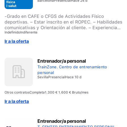
Barcelona
Presencial
Hace 24 d
-Grado en CAFE o CFGS de Actividades Físico
deportivas. – Estar inscrito en el ROPEC. – Habilidades
comunicativas y Orientación al cliente. – Experiencia
Indefinido
Indiferente
de más de 1 año realizando entrenamientos personales
Ir a la oferta
Entrenador/a personal
TrainZone. Centro de entrenamiento
personal
Sevilla
Presencial
Hace 10 d
Otros contratos
Completa
1.300 € 1.600 € Bruto/mes
Ir a la oferta
Entrenador/a personal
T-CENTER ENTRENAMIENTO PERSONAL