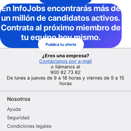
En InfoJobs
encontrarás más de
un millón de candidatos activos
.
Contrata al próximo miembro de
tu equipo hoy mismo.
Publica tu oferta
¿Eres una empresa?
Contáctanos por e-mail
o llámanos al
900 82 73 82
De lunes a jueves de 9 a 18 horas y viernes de 9 a 15
horas
Nosotros
Ayuda
Seguridad
Condiciones legales