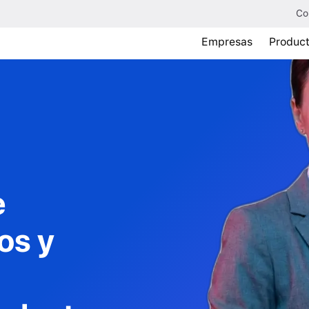
Co
Empresas
Produc
e
os y