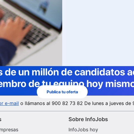
 de un millón de candidatos a
embro de tu equipo hoy mismo
Publica tu oferta
r e-mail
o llámanos al
900 82 73 82
De lunes a jueves de 
s
Sobre InfoJobs
mpresas
InfoJobs hoy