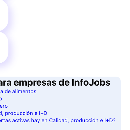
ara empresas de InfoJobs
ta de alimentos
o
rero
d, producción e I+D
tas activas hay en Calidad, producción e I+D?