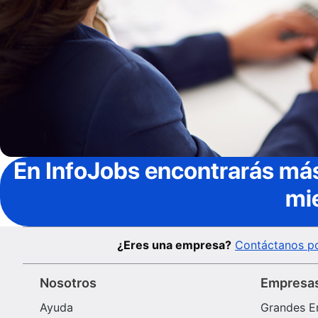
En InfoJobs
encontrarás más
mi
¿Eres una empresa?
Contáctanos po
Nosotros
Empresa
Ayuda
Grandes E