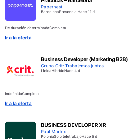
Prácticas – Barcelona
Papernest
Barcelona
Presencial
Hace 11 d
De duración determinada
Completa
Ir a la oferta
Business Developer (Marketing B2B)
Grupo Crit: Trabajemos juntos
Lleida
Híbrido
Hace 4 d
Indefinido
Completa
Ir a la oferta
BUSINESS DEVELOPER XR
Paul Marlex
Polonia
Solo teletrabajo
Hace 5 d