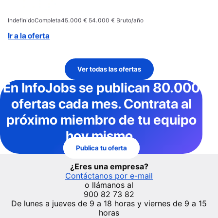
Indefinido
Completa
45.000 € 54.000 € Bruto/año
Ir a la oferta
Ver todas las ofertas
En InfoJobs
se publican 80.000
ofertas cada mes
. Contrata al
próximo miembro de tu equipo
hoy mismo.
Publica tu oferta
¿Eres una empresa?
Contáctanos por e-mail
o llámanos al
900 82 73 82
De lunes a jueves de 9 a 18 horas y viernes de 9 a 15
horas