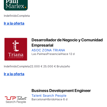
Indefinido
Completa
Ir a la oferta
Desarrollador de Negocio y Comunidad
Empresarial
ASOC ZONA TRIANA
Las Palmas
Presencial
Hace 12 d
Indefinido
Completa
22.000 € 25.000 € Bruto/año
Ir a la oferta
Business Development Engineer
Talent Search People
Barcelona
Híbrido
Hace 6 d