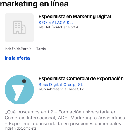
marketing en línea
Especialista en Marketing Digital
SEO MALAGA SL.
Melilla
Híbrido
Hace 58 d
Indefinido
Parcial – Tarde
Ir a la oferta
Especialista Comercial de Exportación
Boss Digital Group, SL
Murcia
Presencial
Hace 31 d
¿Qué buscamos en ti? – Formación universitaria en
Comercio Internacional, ADE, Marketing o áreas afines.
– Experiencia consolidada en posiciones comerciales
Indefinido
Completa
de exportación o desarrollo de negocio internacional. –