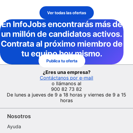
Ver todas las ofertas
En InfoJobs
encontrarás más de
un millón de candidatos activos
.
Contrata al próximo miembro de
tu equipo hoy mismo.
Publica tu oferta
¿Eres una empresa?
Contáctanos por e-mail
o llámanos al
900 82 73 82
De lunes a jueves de 9 a 18 horas y viernes de 9 a 15
horas
Nosotros
Ayuda