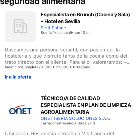
seguridad alimentaria
Especialista en Brunch (Cocina y Sala)
– Hotel en Sevilla
Petit Palace
Sevilla
Presencial
Hace 10 d
Buscamos una persona versátil, con pasión por la
hostelería y que disfrute tanto de la cocina como del
trato directo con el cliente. Para ello, valoraremos: –
Indefinido
Completa
20.000 € 21.000 € Bruto/año
Formación en Hostelería, Restauración, Cocina,
Servicios de Restauración o similar. – Experiencia
Ir a la oferta
previa desempeñando funciones tanto de cocina como
de sala. – Conocimientos en elaboración de
desayunos, brunch, platos fríos y preparaciones
TÉCNICO/A DE CALIDAD
básicas de cocina. – Experiencia en atención al cliente
ESPECIALISTA EN PLAN DE LIMPIEZA
y servicio de alimentos y bebidas. – Perfil polivalente,
capaz de alternar de manera natural entre funciones
AGROALIMENTARIA
de cocina y camarero/a. – Autonomía, organización y
ONET IBERIA SOLUCIONES S.A.U.
capacidad para gestionar un espacio de restauración
Tarragona
Presencial
Hace 27 d
durante su turno. – Actitud proactiva y orientación al
Ubicación: Residencia cercana a Vilafranca del
cliente. – Valorable nivel de inglés para la atención a