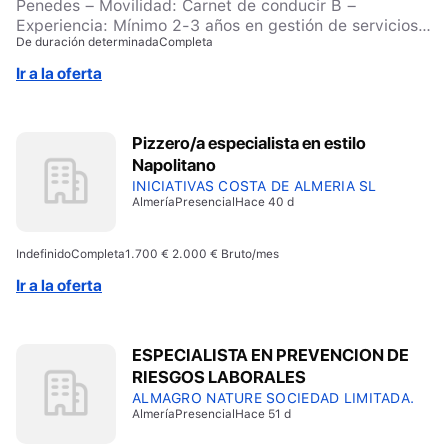
Penedes – Movilidad: Carnet de conducir B –
clientela internacional.
Experiencia: Mínimo 2-3 años en gestión de servicios
De duración determinada
Completa
de limpieza industrial o contratas, liderando equipos
operativos. – Experiencia en Clientes: Gestión directa
Ir a la oferta
de cuentas y atención al cliente (B2B). – Formación:
Estudios universitarios o técnicos en Calidad,
Seguridad Alimentaria, Biología, Química, Ingeniería
Pizzero/a especialista en estilo
Agrónoma o similar. – Conocimientos Técnicos:
Napolitano
Normativas de inocuidad alimentaria (APPCC/HACCP,
IFS, BRC) y manejo de productos químicos
INICIATIVAS COSTA DE ALMERIA SL
Almería
Presencial
Hace 40 d
industriales.
Indefinido
Completa
1.700 € 2.000 € Bruto/mes
Ir a la oferta
ESPECIALISTA EN PREVENCION DE
RIESGOS LABORALES
ALMAGRO NATURE SOCIEDAD LIMITADA.
Almería
Presencial
Hace 51 d