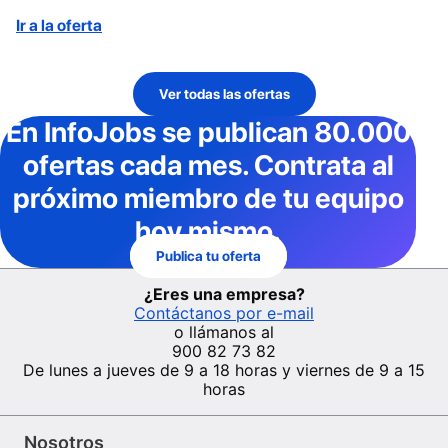
Ir a la oferta
Ver todas las ofertas
En InfoJobs
se publican 80.000
ofertas cada mes
. Contrata al
próximo miembro de tu equipo
hoy mismo.
Publica tu oferta
¿Eres una empresa?
Contáctanos por e-mail
o llámanos al
900 82 73 82
De lunes a jueves de 9 a 18 horas y viernes de 9 a 15
horas
Nosotros