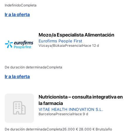
Indefinido
Completa
Ir a la oferta
Mozo/a Especialista Alimentación
Eurofirms People First
Vizcaya/Bizkaia
Presencial
Hace 12 d
De duración determinada
Completa
Ir a la oferta
Nutricionista – consulta integrativa en
la farmacia
VITAE HEALTH INNOVATION S.L.
Barcelona
Presencial
Hace 9 d
De duración determinada
Completa
26.000 € 28.000 € Bruto/año