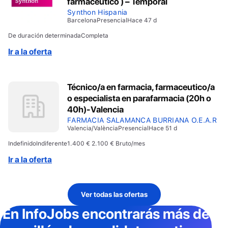
farmacéutico ) – Temporal
Synthon Hispania
Barcelona
Presencial
Hace 47 d
De duración determinada
Completa
Ir a la oferta
Técnico/a en farmacia, farmaceutico/a
o especialista en parafarmacia (20h o
40h)-Valencia
FARMACIA SALAMANCA BURRIANA O.E.A.R
Valencia/València
Presencial
Hace 51 d
Indefinido
Indiferente
1.400 € 2.100 € Bruto/mes
Ir a la oferta
Ver todas las ofertas
En InfoJobs
encontrarás más de