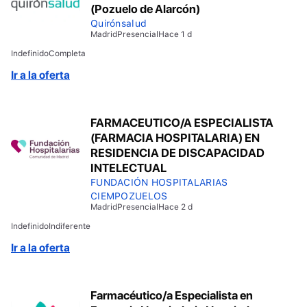
(Pozuelo de Alarcón)
Quirónsalud
Madrid
Presencial
Hace 1 d
Indefinido
Completa
Ir a la oferta
FARMACEUTICO/A ESPECIALISTA
(FARMACIA HOSPITALARIA) EN
RESIDENCIA DE DISCAPACIDAD
INTELECTUAL
FUNDACIÓN HOSPITALARIAS
CIEMPOZUELOS
Madrid
Presencial
Hace 2 d
Indefinido
Indiferente
Ir a la oferta
Farmacéutico/a Especialista en