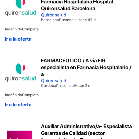
Farmacia Hospitalaria Hospital
Quironsalud Barcelona
Quirónsalud
Barcelona
Presencial
Hace 47 d
Indefinido
Completa
Ir a la oferta
FARMACEÚTICO / A vía FIR
especialista en Farmacia Hospitalario /
a
Quirónsalud
Córdoba
Presencial
Hace 2 d
Indefinido
Completa
Ir a la oferta
Auxiliar Administrativo/a- Especialista
Garantía de Calidad (sector