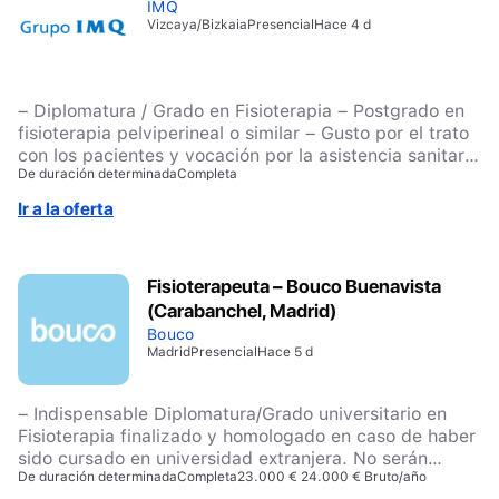
IMQ
Vizcaya/Bizkaia
Presencial
Hace 4 d
– Diplomatura / Grado en Fisioterapia – Postgrado en
fisioterapia pelviperineal o similar – Gusto por el trato
con los pacientes y vocación por la asistencia sanitaria
De duración determinada
Completa
de calidad – Experiencia en el tratamiento de
linfedemas (valorable) – Experiencia en la utilización
Ir a la oferta
de Phenix (valorable) – Capacidad de organización y
adaptabilidad
Fisioterapeuta – Bouco Buenavista
(Carabanchel, Madrid)
Bouco
Madrid
Presencial
Hace 5 d
– Indispensable Diplomatura/Grado universitario en
Fisioterapia finalizado y homologado en caso de haber
sido cursado en universidad extranjera. No serán
De duración determinada
Completa
23.000 € 24.000 € Bruto/año
valoradas candidaturas que no cumplan este requisito.