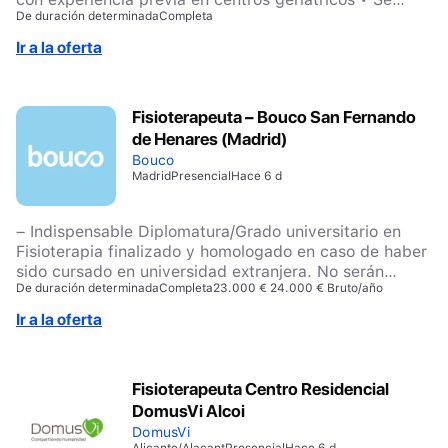
De duración determinada
Completa
valorará conocimientos de SAP La persona que
estamos buscando deberá tener las siguientes
Ir a la oferta
competencias: • Compromiso con la organización •
Trabajo en equipo • Orientación al cliente •
Comunicación y persuasión • Tolerancia a la presión •
Fisioterapeuta – Bouco San Fernando
Planificación y calidad • Credibilidad técnica •
de Henares (Madrid)
Dinamismo
Bouco
Madrid
Presencial
Hace 6 d
– Indispensable Diplomatura/Grado universitario en
Fisioterapia finalizado y homologado en caso de haber
sido cursado en universidad extranjera. No serán
De duración determinada
Completa
23.000 € 24.000 € Bruto/año
valoradas candidaturas que no cumplan este requisito.
– Imprescindible colegiación en vigor. – Desable
Ir a la oferta
experiencia previa realizando funciones similares. –
Gusto e interés por el trabajo en equipo de forma
comunicativa y empática. Motivación por realizar las
Fisioterapeuta Centro Residencial
funciones inherentes a la profesión con objetivos de
DomusVi Alcoi
excelencia y calidad de trato al usuario.
DomusVi
Alicante/Alacant
Presencial
Hace 6 d