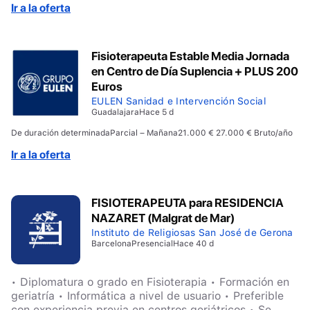
– Imprescindible colegiación en vigor. – Deseable
Ir a la oferta
experiencia previa (prácticas del Grado mínimo). –
Gusto e interés por el trabajo en equipo de forma
comunicativa y empática. Motivación por realizar las
Fisioterapeuta Estable Media Jornada
funciones inherentes a la profesión con objetivos de
en Centro de Día Suplencia + PLUS 200
excelencia y calidad de trato al usuario.
Euros
EULEN Sanidad e Intervención Social
Guadalajara
Hace 5 d
De duración determinada
Parcial – Mañana
21.000 € 27.000 € Bruto/año
Ir a la oferta
FISIOTERAPEUTA para RESIDENCIA
NAZARET (Malgrat de Mar)
Instituto de Religiosas San José de Gerona
Barcelona
Presencial
Hace 40 d
• Diplomatura o grado en Fisioterapia • Formación en
geriatría • Informática a nivel de usuario • Preferible
con experiencia previa en centros geriátricos • Se