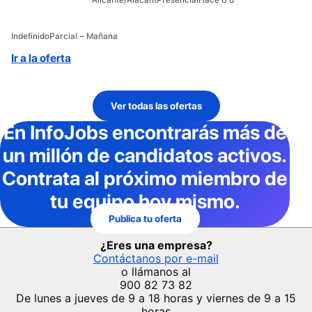
Indefinido
Parcial – Mañana
Ir a la oferta
Ver todas las ofertas
En InfoJobs
encontrarás más de
un millón de candidatos activos
.
Contrata al próximo miembro de
tu equipo hoy mismo.
Publica tu oferta
¿Eres una empresa?
Contáctanos por e-mail
o llámanos al
900 82 73 82
De lunes a jueves de 9 a 18 horas y viernes de 9 a 15
horas