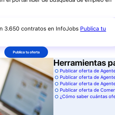
an 3.650 contratos en InfoJobs
Publica tu
Publica tu oferta
Herramientas p
Publicar oferta de Agent
Publicar oferta de Agent
Publicar oferta de Agent
Publicar oferta de Comer
¿Cómo saber cuántas ofe