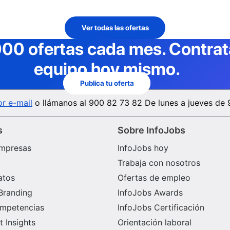
Ver todas las ofertas
000 ofertas cada mes
. Contra
equipo hoy mismo.
Publica tu oferta
r e-mail
o llámanos al
900 82 73 82
De lunes a jueves de 
s
Sobre InfoJobs
mpresas
InfoJobs hoy
Trabaja con nosotros
atos
Ofertas de empleo
Branding
InfoJobs Awards
ompetencias
InfoJobs Certificación
 Insights
Orientación laboral