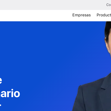
Co
Empresas
Produc
e
ario
r