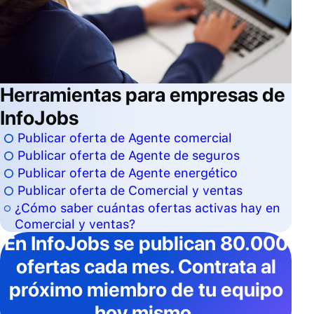
Herramientas para empresas de
InfoJobs
Publicar oferta de Agente comercial
Publicar oferta de Agente de seguros
Publicar oferta de Agente energético
Publicar oferta de Comercial y ventas
¿Cómo saber cuántas ofertas activas hay en
Comercial y ventas?
En InfoJobs
se publican 80.000
ofertas cada mes
. Contrata al
próximo miembro de tu equipo
hoy mismo.