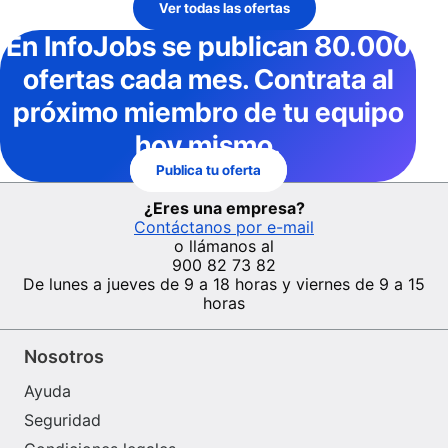
Ver todas las ofertas
En InfoJobs
se publican 80.000
ofertas cada mes
. Contrata al
próximo miembro de tu equipo
hoy mismo.
Publica tu oferta
¿Eres una empresa?
Contáctanos por e-mail
o llámanos al
900 82 73 82
De lunes a jueves de 9 a 18 horas y viernes de 9 a 15
horas
Nosotros
Ayuda
Seguridad