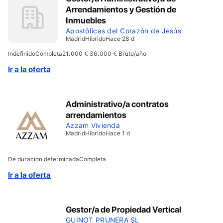
Arrendamientos y Gestión de
Inmuebles
Apostólicas del Corazón de Jesús
Madrid
Híbrido
Hace 28 d
Indefinido
Completa
21.000 € 36.000 € Bruto/año
Ir a la oferta
Administrativo/a contratos
arrendamientos
Azzam Vivienda
Madrid
Híbrido
Hace 1 d
De duración determinada
Completa
Ir a la oferta
Gestor/a de Propiedad Vertical
GUINOT PRUNERA SL