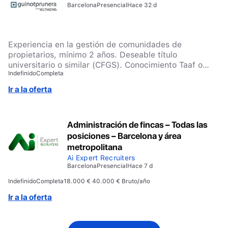
Barcelona
Presencial
Hace 32 d
Experiencia en la gestión de comunidades de
propietarios, mínimo 2 años. Deseable título
universitario o similar (CFGS). Conocimiento Taaf o
Indefinido
Completa
Gesfincas. Valorable otros idiomas. Dominio del
paquete office.
Ir a la oferta
Administración de fincas – Todas las
posiciones – Barcelona y área
metropolitana
Ai Expert Recruiters
Barcelona
Presencial
Hace 7 d
Indefinido
Completa
18.000 € 40.000 € Bruto/año
Ir a la oferta