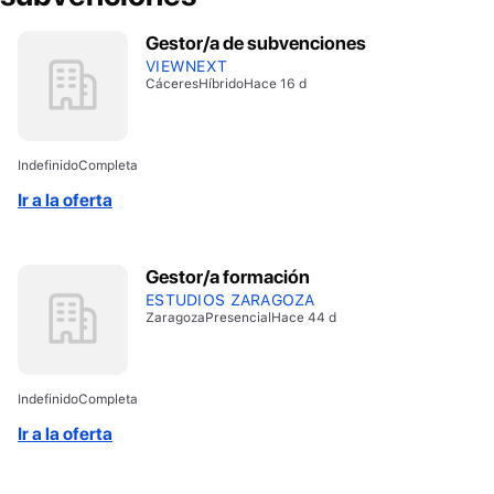
Gestor/a de subvenciones
VIEWNEXT
Cáceres
Híbrido
Hace 16 d
Indefinido
Completa
Ir a la oferta
Gestor/a formación
ESTUDIOS ZARAGOZA
Zaragoza
Presencial
Hace 44 d
Indefinido
Completa
Ir a la oferta