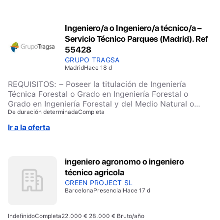
habilidades de trabajo en equipo y autonomía •
Capacidad de adaptación y orientación a resultados
Ingeniero/a o Ingeniero/a técnico/a –
Servicio Técnico Parques (Madrid). Ref
55428
GRUPO TRAGSA
Madrid
Hace 18 d
REQUISITOS: – Poseer la titulación de Ingeniería
Técnica Forestal o Grado en Ingeniería Forestal o
Grado en Ingeniería Forestal y del Medio Natural o
De duración determinada
Completa
Ingeniería de Montes o Máster Universitario en
Ingeniería de Montes o Grado/Ingeniería Técnica +
Ir a la oferta
Máster en Ingeniería de Montes (Nivel MECES 2 y 3)
(titulación homologada en España o certificado de
equivalencia emitido por la Secretaría General de
ingeniero agronomo o ingeniero
Universidades). – Carnet de conducir tipo B válido en
técnico agricola
España y en vigor – Disponibilidad para viajar hasta un
25% del tiempo a nivel nacional MERITOS: – Curso/s
GREEN PROJECT SL
Barcelona
Presencial
Hace 17 d
del paquete Microsoft Office – Desde 1 mes Hasta 4
años de experiencia en trabajos de detección,
prevención y extinción de incendios forestales
Indefinido
Completa
22.000 € 28.000 € Bruto/año