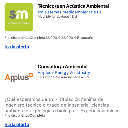
Técnico/a en Acústica Ambiental
sm,sistemas medioambientales sl
Madrid
Híbrido
Hace 18 d
Fijo discontinuo
Completa
22.000 € 22.000 € Bruto/año
Ir a la oferta
Consultor/a Ambiental
Applus+ Energy & Industry
Tarragona
Presencial
Hace 43 d
¿Qué esperamos de ti? • Titulación mínima de
ingeniero técnico o grado de ingeniería, ciencias
ambientales, geología o biología. • Experiencia mínima
Fijo discontinuo
Completa
de 8 años en vigilancia ambiental de operaciones y 2
años como responsable en obra • Proactividad,
Ir a la oferta
compromiso y ganas de aprender • Buenas