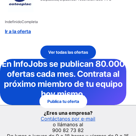
Indefinido
Completa
Ir a la oferta
Ver todas las ofertas
En InfoJobs
se publican 80.000
ofertas cada mes
. Contrata al
próximo miembro de tu equipo
hoy mismo.
Publica tu oferta
¿Eres una empresa?
Contáctanos por e-mail
o llámanos al
900 82 73 82
De lunes a jueves de 9 a 18 horas y viernes de 9 a 15