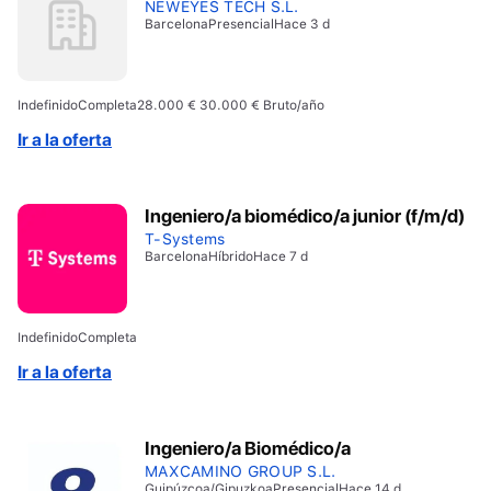
NEWEYES TECH S.L.
Barcelona
Presencial
Hace 3 d
Indefinido
Completa
28.000 € 30.000 € Bruto/año
Ir a la oferta
Ingeniero/a biomédico/a junior (f/m/d)
T-Systems
Barcelona
Híbrido
Hace 7 d
Indefinido
Completa
Ir a la oferta
Ingeniero/a Biomédico/a
MAXCAMINO GROUP S.L.
Guipúzcoa/Gipuzkoa
Presencial
Hace 14 d