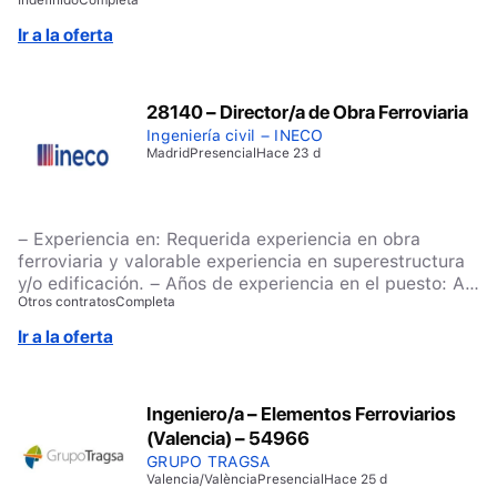
Ir a la oferta
28140 – Director/a de Obra Ferroviaria
Ingeniería civil – INECO
Madrid
Presencial
Hace 23 d
– Experiencia en: Requerida experiencia en obra
ferroviaria y valorable experiencia en superestructura
y/o edificación. – Años de experiencia en el puesto: Al
Otros contratos
Completa
menos 10 años. – Titulación: Arquitectura, Máster en
Arquitectura, Ingeniería de Caminos, Canales y
Ir a la oferta
Puertos, Máster en Ingeniería de Caminos, Canales y
Puertos.
Ingeniero/a – Elementos Ferroviarios
(Valencia) – 54966
GRUPO TRAGSA
Valencia/València
Presencial
Hace 25 d