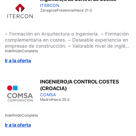
ITERCON
Zaragoza
Presencial
Hace 21 d
– Formación en Arquitectura o Ingeniería. – Formación
complementaria en costes. – Deseable experiencia en
empresas de construcción. – Valorable nivel de inglés
Indefinido
Completa
B2.
Ir a la oferta
INGENIERO/A CONTROL COSTES
(CROACIA)
COMSA
Madrid
Hace 25 d
Indefinido
Completa
Ir a la oferta