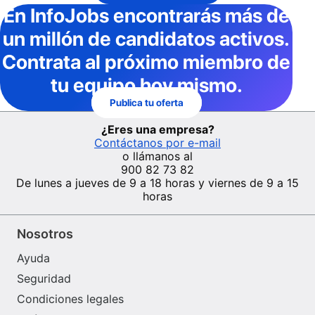
En InfoJobs
encontrarás más de
un millón de candidatos activos
.
Contrata al próximo miembro de
tu equipo hoy mismo.
Publica tu oferta
¿Eres una empresa?
Contáctanos por e-mail
o llámanos al
900 82 73 82
De lunes a jueves de 9 a 18 horas y viernes de 9 a 15
horas
Nosotros
Ayuda
Seguridad
Condiciones legales