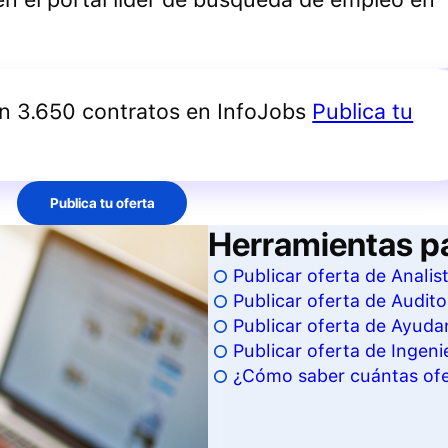
an 3.650 contratos en InfoJobs
Publica tu
Publica tu oferta
Herramientas p
Publicar oferta de Analis
Publicar oferta de Audito
Publicar oferta de Ayudan
Publicar oferta de Ingeni
¿Cómo saber cuántas ofer