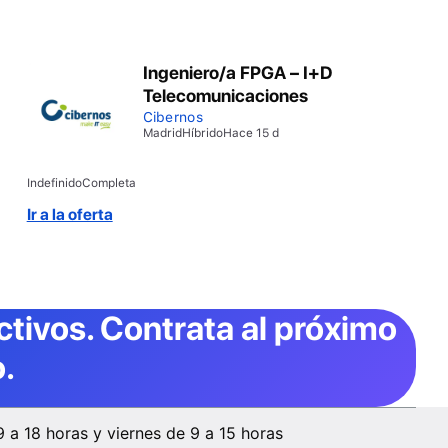
Ingeniero/a FPGA – I+D
Telecomunicaciones
Cibernos
Madrid
Híbrido
Hace 15 d
Indefinido
Completa
Ir a la oferta
ctivos
. Contrata al próximo
.
9 a 18 horas y viernes de 9 a 15 horas