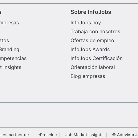
s
Sobre InfoJobs
mpresas
InfoJobs hoy
Trabaja con nosotros
atos
Ofertas de empleo
Branding
InfoJobs Awards
ompetencias
InfoJobs Certificación
 Insights
Orientación laboral
Blog empresas
s es partner de
ePreselec
Job Market Insights
© Adevinta J