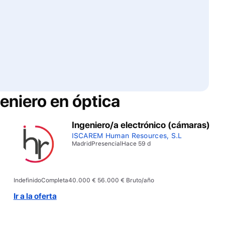
eniero en óptica
Ingeniero/a electrónico (cámaras)
ISCAREM Human Resources, S.L
Madrid
Presencial
Hace 59 d
Indefinido
Completa
40.000 € 56.000 € Bruto/año
Ir a la oferta