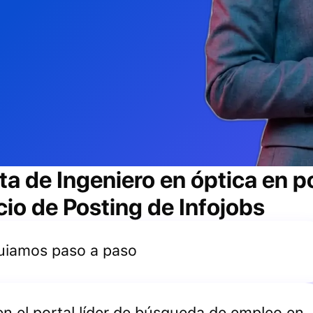
rta de
Ingeniero en óptica
en p
cio de Posting de Infojobs
 guiamos paso a paso
 en el portal líder de búsqueda de empleo en