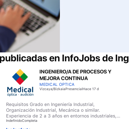
 publicadas en InfoJobs de
Ing
INGENIERO/A DE PROCESOS Y
MEJORA CONTINUA
MEDICAL OPTICA
Vizcaya/Bizkaia
Presencial
Hace 17 d
Requisitos Grado en Ingeniería Industrial,
Organización Industrial, Mecánica o similar.
Experiencia de 2 a 3 años en entornos industriales,
Indefinido
Completa
ingeniería de procesos, producción o gestión de
proyectos (también se valorarán prácticas de alto