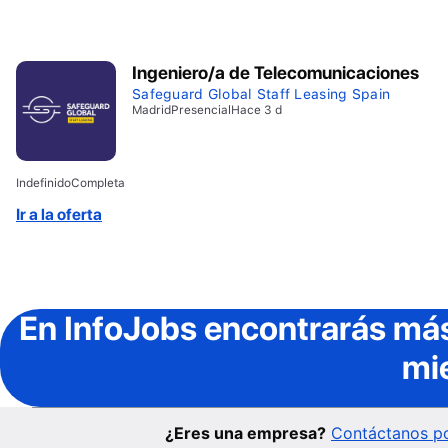
Ingeniero/a de Telecomunicaciones
Safeguard Global Staff Leasing Spain
Madrid
Presencial
Hace 3 d
Indefinido
Completa
Ir a la oferta
En InfoJobs
encontrarás más
mi
¿Eres una empresa?
Contáctanos po